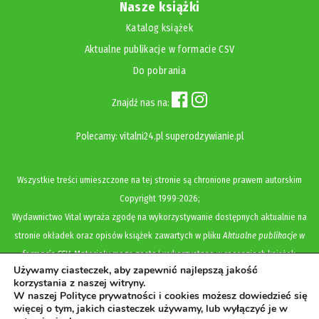
Nasze książki
Katalog książek
Aktualne publikacje w formacie CSV
Do pobrania
Znajdź nas na:
Polecamy:
vitalni24.pl
superodzywianie.pl
Wszystkie treści umieszczone na tej stronie są chronione prawem autorskim
Copyright
1999-2026;
Wydawnictwo Vital wyraża zgodę na wykorzystywanie dostępnych aktualnie na
stronie okładek oraz opisów książek zawartych w pliku
Aktualne publikacje w
formacie CSV
. Materiały mogą zostać wykorzystane w recenzjach książek,
Używamy ciasteczek, aby zapewnić najlepszą jakość
katalogach internetowych, bibliotecznych (OPAC) oraz materiałach promujących
korzystania z naszej witryny.
legalną dystrybucję książek. Usunięcie materiału z ww. strony internetowej,
W naszej Polityce prywatności i cookies możesz dowiedzieć się
więcej o tym, jakich ciasteczek używamy, lub wyłączyć je w
równoznaczne jest z cofnięciem udzielonej zgody.