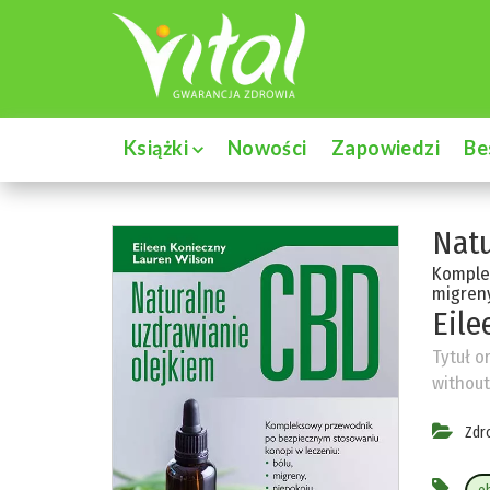
Książki
Nowości
Zapowiedzi
Be
Natu
Komple
migreny
Eile
Tytuł o
without
Zdr