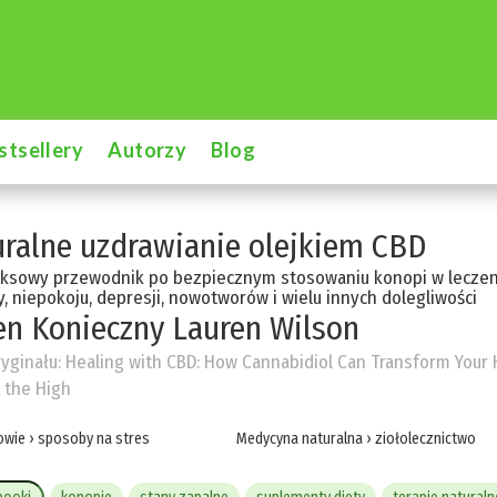
stsellery
Autorzy
Blog
ralne uzdrawianie olejkiem CBD
ksowy przewodnik po bezpiecznym stosowaniu konopi w leczeni
, niepokoju, depresji, nowotworów i wielu innych dolegliwości
en Konieczny
Lauren Wilson
ryginału:
Healing with CBD: How Cannabidiol Can Transform Your 
 the High
owie
›
sposoby na stres
Medycyna naturalna
›
ziołolecznictwo