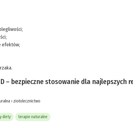
legliwości;
ści;
ę efektów;
rzaka.
BD – bezpieczne stosowanie dla najlepszych r
uralna
›
ziołolecznictwo
 diety
terapie naturalne