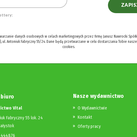
ZAPIS
ettery:
twarzanie danych osobowych w celach marketingowych przez firmę Janusz Nawrocki Spółka
), ul. Antoniuk Fabryczny 55/24. Dane będą przetwarzane w celu dostarczania Tobie nasz
cookies.
Nasze wydawnictwo
 biuro
ctwo Vital
O Wydawnictwie
Kontakt
iuk Fabryczny 55 lok. 24
iałystok
Oferty pracy
23444876