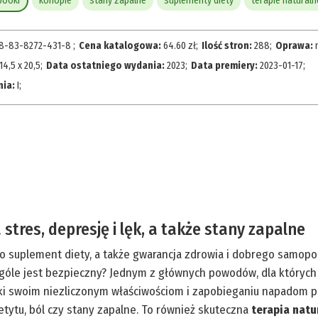
booki
konopie
stany zapalne
suplementy diety
terapie naturaln
8-83-8272-431-8
;
Cena katalogowa:
64.60
zł
;
Ilość stron:
288
;
Oprawa:
14,5 x 20,5
;
Data ostatniego wydania:
2023
;
Data premiery:
2023-01-17
;
nia:
I
;
stres, depresję i lęk, a także stany zapalne
ko suplement diety, a także gwarancja zdrowia i dobrego samopoc
óle jest bezpieczny? Jednym z głównych powodów, dla których wa
ęki swoim niezliczonym właściwościom i zapobieganiu napadom 
apetytu, ból czy stany zapalne. To również skuteczna
terapia natu