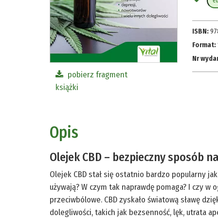
e
ISBN:
97
Format:
Nr wyda
pobierz fragment
książki
Opis
Olejek CBD – bezpieczny sposób na 
Olejek CBD stał się ostatnio bardzo popularny ja
używają? W czym tak naprawdę pomaga? I czy w og
przeciwbólowe. CBD zyskało światową sławę dzi
dolegliwości, takich jak bezsenność, lęk, utrata 