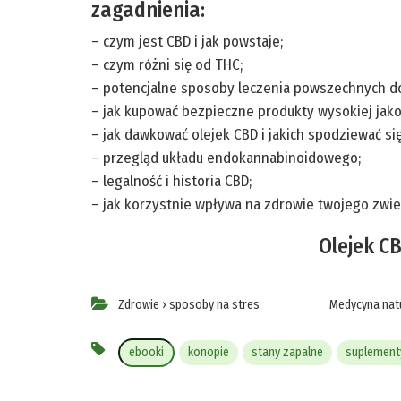
zagadnienia:
– czym jest CBD i jak powstaje;
– czym różni się od THC;
– potencjalne sposoby leczenia powszechnych do
– jak kupować bezpieczne produkty wysokiej jako
– jak dawkować olejek CBD i jakich spodziewać si
– przegląd układu endokannabinoidowego;
– legalność i historia CBD;
– jak korzystnie wpływa na zdrowie twojego zwie
Olejek C
Zdrowie
›
sposoby na stres
Medycyna nat
ebooki
konopie
stany zapalne
suplementy