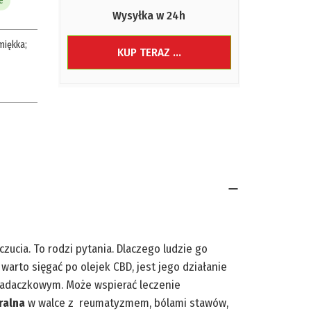
e
Wysyłka w 24h
miękka
;
KUP TERAZ ...
zucia. To rodzi pytania. Dlaczego ludzie go
rto sięgać po olejek CBD, jest jego działanie
padaczkowym. Może wspierać leczenie
ralna
w walce z reumatyzmem, bólami stawów,