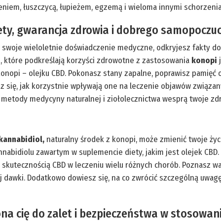
ieniem, łuszczycą, łupieżem, egzemą i wieloma innymi schorzeni
ety, gwarancja zdrowia i dobrego samopoczuc
ci swoje wieloletnie doświadczenie medyczne, odkryjesz fakty d
i, które podkreślają korzyści zdrowotne z zastosowania
konopi
j
nopi – olejku CBD. Pokonasz stany zapalne, poprawisz pamięć 
 się, jak korzystnie wpływają one na leczenie objawów związan
 metody medycyny naturalnej i ziołolecznictwa wesprą twoje zd
kannabidiol,
naturalny środek z konopi, może zmienić twoje życ
annabidiolu zawartym w suplemencie diety, jakim jest olejek CBD. 
skutecznością CBD w leczeniu wielu różnych chorób. Poznasz wa
ej dawki. Dodatkowo dowiesz się, na co zwrócić szczególną uwagę
 cię do zalet i bezpieczeństwa w stosowaniu