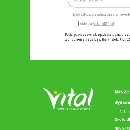
Dodatkowo zapisz się na newsl
sklepu
Vitalni24.pl
Podając adres e-mail, zgadzasz się na prze
tych domen z siedzibą w Białymstoku (15-762
Nasze
Wydawni
ul. Anton
15-762 B
NIP: 54