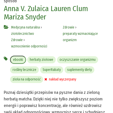
sposób
Anna V. Zulaica
Lauren Clum
Mariza Snyder
Medycyna naturalna
›
Zdrowie
›
ziołolecznictwo
preparaty wzmacniające
Zdrowie
›
organizm
wzmocnienie odporności
ebooki
herbaty ziołowe
oczyszczanie organizmu
rośliny lecznicze
SuperRabaty
suplementy diety
zioła na odporność
nakład wyczerpany
Poznaj dziesiątki przepisów na pyszne dania z zieloną
herbatą matcha. Dzięki niej nie tylko zwiększysz poziom
energii i poprawisz koncentrację, ale również uzdrowisz
swój układ odpornościowy, wzmocnisz serce i schudniesz