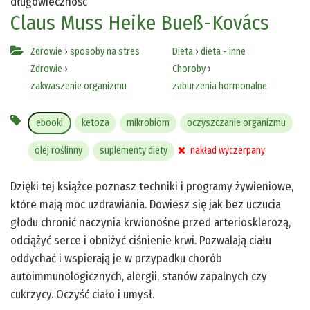
długowieczność
Claus Muss
Heike Bueß-Kovács
Zdrowie
›
sposoby na stres
Dieta
›
dieta - inne
Zdrowie
›
Choroby
›
zakwaszenie organizmu
zaburzenia hormonalne
ebooki
ketoza
mikrobiom
oczyszczanie organizmu
olej roślinny
suplementy diety
nakład wyczerpany
Dzięki tej książce poznasz techniki i programy żywieniowe,
które mają moc uzdrawiania. Dowiesz się jak bez uczucia
głodu chronić naczynia krwionośne przed arteriosklerozą,
odciążyć serce i obniżyć ciśnienie krwi. Pozwalają ciału
oddychać i wspierają je w przypadku chorób
autoimmunologicznych, alergii, stanów zapalnych czy
cukrzycy. Oczyść ciało i umysł.