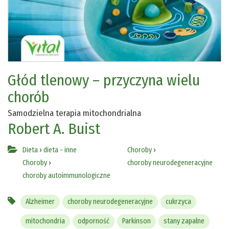
Głód tlenowy – przyczyna wielu
chorób
Samodzielna terapia mitochondrialna
Robert A. Buist
Dieta
›
dieta - inne
Choroby
›
Choroby
›
choroby neurodegeneracyjne
choroby autoimmunologiczne
Alzheimer
choroby neurodegeneracyjne
cukrzyca
mitochondria
odporność
Parkinson
stany zapalne