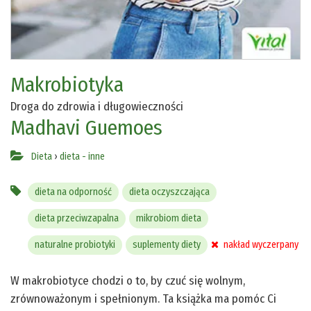
Makrobiotyka
Droga do zdrowia i długowieczności
Madhavi Guemoes
Dieta
›
dieta - inne
dieta na odporność
dieta oczyszczająca
dieta przeciwzapalna
mikrobiom dieta
naturalne probiotyki
suplementy diety
nakład wyczerpany
W makrobiotyce chodzi o to, by czuć się wolnym,
zrównoważonym i spełnionym. Ta książka ma pomóc Ci