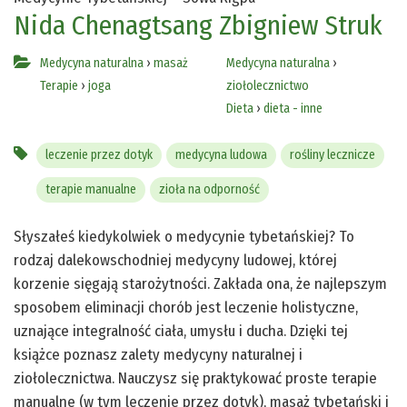
Nida Chenagtsang
Zbigniew Struk
Medycyna naturalna
›
masaż
Medycyna naturalna
›
Terapie
›
joga
ziołolecznictwo
Dieta
›
dieta - inne
leczenie przez dotyk
medycyna ludowa
rośliny lecznicze
terapie manualne
zioła na odporność
Słyszałeś kiedykolwiek o medycynie tybetańskiej? To
rodzaj dalekowschodniej medycyny ludowej, której
korzenie sięgają starożytności. Zakłada ona, że najlepszym
sposobem eliminacji chorób jest leczenie holistyczne,
uznające integralność ciała, umysłu i ducha. Dzięki tej
książce poznasz zalety medycyny naturalnej i
ziołolecznictwa. Nauczysz się praktykować proste terapie
manualne (w tym leczenie przez dotyk), masaż tybetański i