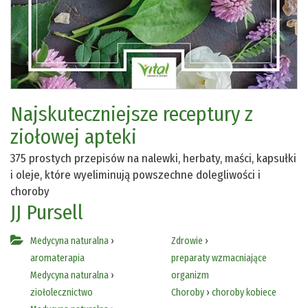
Najskuteczniejsze receptury z
ziołowej apteki
375 prostych przepisów na nalewki, herbaty, maści, kapsułki
i oleje, które wyeliminują powszechne dolegliwości i
choroby
JJ Pursell
Medycyna naturalna
›
Zdrowie
›
aromaterapia
preparaty wzmacniające
Medycyna naturalna
›
organizm
ziołolecznictwo
Choroby
›
choroby kobiece