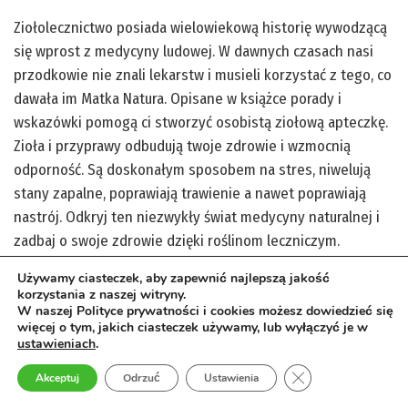
Ziołolecznictwo posiada wielowiekową historię wywodzącą
się wprost z medycyny ludowej. W dawnych czasach nasi
przodkowie nie znali lekarstw i musieli korzystać z tego, co
dawała im Matka Natura. Opisane w książce porady i
wskazówki pomogą ci stworzyć osobistą ziołową apteczkę.
Zioła i przyprawy odbudują twoje zdrowie i wzmocnią
odporność. Są doskonałym sposobem na stres, niwelują
stany zapalne, poprawiają trawienie a nawet poprawiają
nastrój. Odkryj ten niezwykły świat medycyny naturalnej i
zadbaj o swoje zdrowie dzięki roślinom leczniczym.
Używamy ciasteczek, aby zapewnić najlepszą jakość
zobacz więcej
korzystania z naszej witryny.
W naszej Polityce prywatności i cookies możesz dowiedzieć się
więcej o tym, jakich ciasteczek używamy, lub wyłączyć je w
ustawieniach
.
Zamknij panel pow
Akceptuj
Odrzuć
Ustawienia