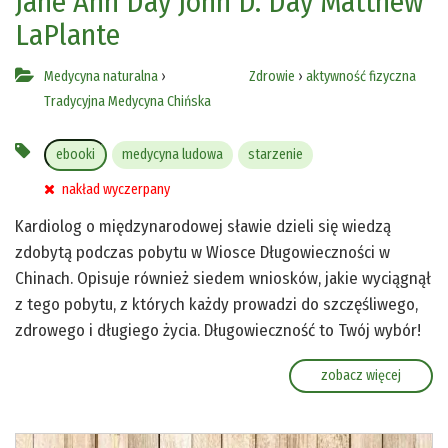
Jane Ann Day
John D. Day
Matthew
LaPlante
Medycyna naturalna
›
Zdrowie
›
aktywność fizyczna
Tradycyjna Medycyna Chińska
ebooki
medycyna ludowa
starzenie
nakład wyczerpany
Kardiolog o międzynarodowej sławie dzieli się wiedzą
zdobytą podczas pobytu w Wiosce Długowieczności w
Chinach. Opisuje również siedem wniosków, jakie wyciągnął
z tego pobytu, z których każdy prowadzi do szczęśliwego,
zdrowego i długiego życia. Długowieczność to Twój wybór!
zobacz więcej