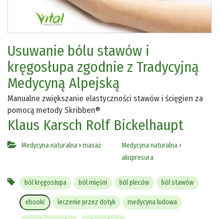
Usuwanie bólu stawów i
kręgosłupa zgodnie z Tradycyjną
Medycyną Alpejską
Manualne zwiększanie elastyczności stawów i ścięgien za
pomocą metody Skribben®
Klaus Karsch
Rolf Bickelhaupt
Medycyna naturalna
›
masaż
Medycyna naturalna
›
akupresura
ból kręgosłupa
ból mięśni
ból pleców
ból stawów
ebooki
leczenie przez dotyk
medycyna ludowa