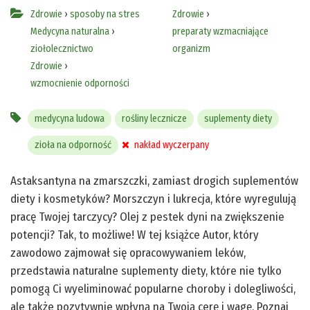
Zdrowie
›
sposoby na stres
Zdrowie
›
Medycyna naturalna
›
preparaty wzmacniające
ziołolecznictwo
organizm
Zdrowie
›
wzmocnienie odporności
medycyna ludowa
rośliny lecznicze
suplementy diety
zioła na odporność
nakład wyczerpany
Astaksantyna na zmarszczki, zamiast drogich suplementów
diety i kosmetyków? Morszczyn i lukrecja, które wyregulują
pracę Twojej tarczycy? Olej z pestek dyni na zwiększenie
potencji? Tak, to możliwe! W tej książce Autor, który
zawodowo zajmował się opracowywaniem leków,
przedstawia naturalne suplementy diety, które nie tylko
pomogą Ci wyeliminować popularne choroby i dolegliwości,
ale także pozytywnie wpłyną na Twoją cerę i wagę. Poznaj