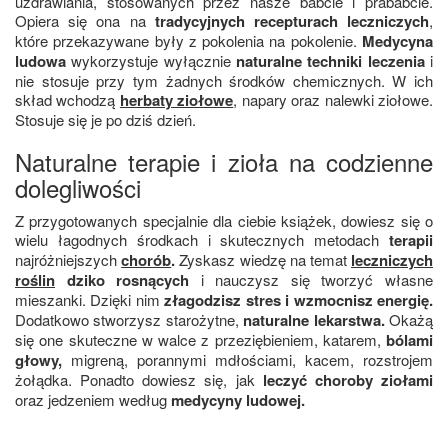
uzdrawiania, stosowanych przez nasze babcie i prababcie.
Opiera się ona na
tradycyjnych recepturach leczniczych
,
które przekazywane były z pokolenia na pokolenie.
Medycyna
ludowa
wykorzystuje wyłącznie
naturalne techniki leczenia
i
nie stosuje przy tym żadnych środków chemicznych. W ich
skład wchodzą
herbaty ziołowe
, napary oraz nalewki ziołowe.
Stosuje się je po dziś dzień.
Naturalne terapie i zioła na codzienne
dolegliwości
Z przygotowanych specjalnie dla ciebie książek, dowiesz się o
wielu łagodnych środkach i skutecznych metodach
terapii
najróżniejszych
chorób
.
Zyskasz wiedzę na temat
leczniczych
roślin
dziko rosnących
i nauczysz się tworzyć własne
mieszanki. Dzięki nim
złagodzisz stres i wzmocnisz energię.
Dodatkowo stworzysz starożytne,
naturalne lekarstwa.
Okażą
się one skuteczne w walce z przeziębieniem, katarem,
bólami
głowy,
migreną, porannymi mdłościami, kacem, rozstrojem
żołądka. Ponadto dowiesz się, jak
leczyć choroby ziołami
oraz jedzeniem według
medycyny ludowej.