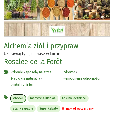
Alchemia ziół i przypraw
Uzdrawiaj tym, co masz w kuchni
Rosalee de la Forêt
Zdrowie
›
sposoby na stres
Zdrowie
›
Medycyna naturalna
›
wzmocnienie odporności
ziołolecznictwo
ebooki
medycyna ludowa
rośliny lecznicze
stany zapalne
SuperRabaty
nakład wyczerpany