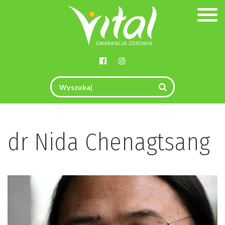
Togg
navig
dr Nida Chenagtsang