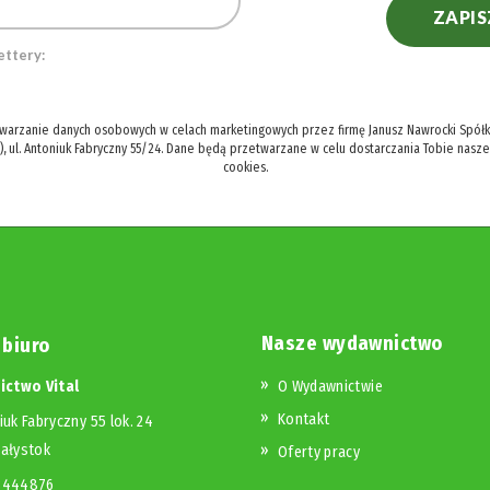
ZAPIS
ettery:
twarzanie danych osobowych w celach marketingowych przez firmę Janusz Nawrocki Spółka
), ul. Antoniuk Fabryczny 55/24. Dane będą przetwarzane w celu dostarczania Tobie nasz
cookies.
Nasze wydawnictwo
 biuro
ctwo Vital
O Wydawnictwie
Kontakt
iuk Fabryczny 55 lok. 24
iałystok
Oferty pracy
23444876