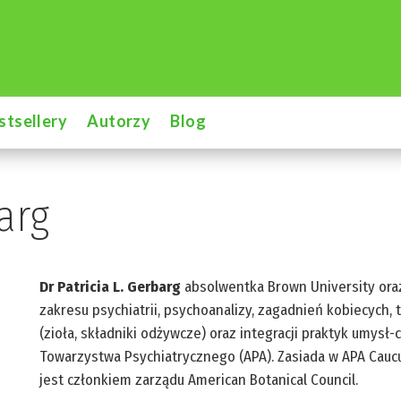
stsellery
Autorzy
Blog
barg
Dr Patricia L. Gerbarg
absolwentka Brown University oraz
zakresu psychiatrii, psychoanalizy, zagadnień kobiecych, 
(zioła, składniki odżywcze) oraz integracji praktyk umysł
Towarzystwa Psychiatrycznego (APA). Zasiada w APA Cauc
jest członkiem zarządu American Botanical Council.