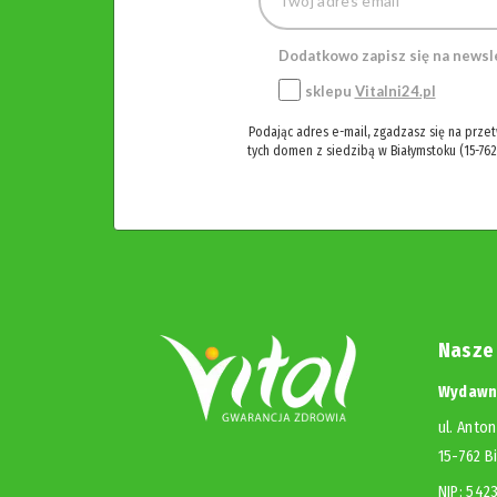
Dodatkowo zapisz się na newsl
sklepu
Vitalni24.pl
Podając adres e-mail, zgadzasz się na prze
tych domen z siedzibą w Białymstoku (15-762
Nasze
Wydawni
ul. Anton
15-762 B
NIP: 54