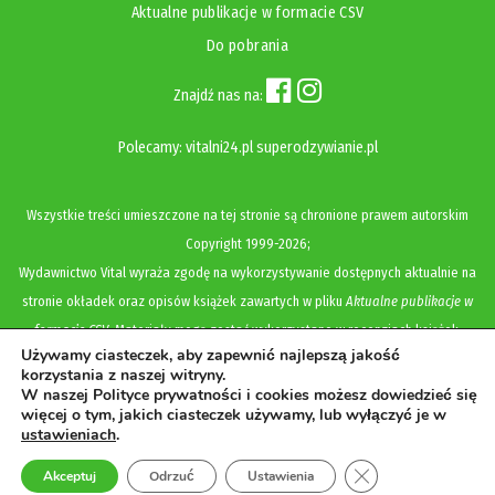
Aktualne publikacje w formacie CSV
Do pobrania
Znajdź nas na:
Polecamy:
vitalni24.pl
superodzywianie.pl
Wszystkie treści umieszczone na tej stronie są chronione prawem autorskim
Copyright
1999-2026;
Wydawnictwo Vital wyraża zgodę na wykorzystywanie dostępnych aktualnie na
stronie okładek oraz opisów książek zawartych w pliku
Aktualne publikacje w
formacie CSV
. Materiały mogą zostać wykorzystane w recenzjach książek,
Używamy ciasteczek, aby zapewnić najlepszą jakość
katalogach internetowych, bibliotecznych (OPAC) oraz materiałach promujących
korzystania z naszej witryny.
legalną dystrybucję książek. Usunięcie materiału z ww. strony internetowej,
W naszej Polityce prywatności i cookies możesz dowiedzieć się
więcej o tym, jakich ciasteczek używamy, lub wyłączyć je w
równoznaczne jest z cofnięciem udzielonej zgody.
ustawieniach
.
Polityka prywatności i cookies
Zamknij panel pow
Akceptuj
Odrzuć
Ustawienia