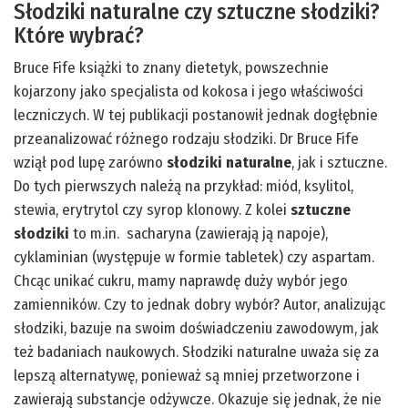
Słodziki naturalne czy sztuczne słodziki?
Które wybrać?
Bruce Fife książki to znany dietetyk, powszechnie
kojarzony jako specjalista od kokosa i jego właściwości
leczniczych. W tej publikacji postanowił jednak dogłębnie
przeanalizować różnego rodzaju słodziki. Dr Bruce Fife
wziął pod lupę zarówno
słodziki naturalne
, jak i sztuczne.
Do tych pierwszych należą na przykład: miód, ksylitol,
stewia, erytrytol czy syrop klonowy. Z kolei
sztuczne
słodziki
to m.in. sacharyna (zawierają ją napoje),
cyklaminian (występuje w formie tabletek) czy aspartam.
Chcąc unikać cukru, mamy naprawdę duży wybór jego
zamienników. Czy to jednak dobry wybór? Autor, analizując
słodziki, bazuje na swoim doświadczeniu zawodowym, jak
też badaniach naukowych. Słodziki naturalne uważa się za
lepszą alternatywę, ponieważ są mniej przetworzone i
zawierają substancje odżywcze. Okazuje się jednak, że nie