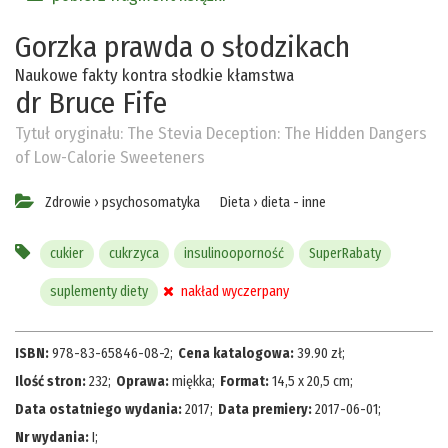
Gorzka prawda o słodzikach
Naukowe fakty kontra słodkie kłamstwa
dr Bruce Fife
Tytuł oryginału:
The Stevia Deception: The Hidden Dangers
of Low-Calorie Sweeteners
Zdrowie
›
psychosomatyka
Dieta
›
dieta - inne
cukier
cukrzyca
insulinooporność
SuperRabaty
suplementy diety
nakład wyczerpany
ISBN:
978-83-65846-08-2
;
Cena katalogowa:
39.90
zł
;
Ilość stron:
232
;
Oprawa:
miękka
;
Format:
14,5 x 20,5 cm
;
Data ostatniego wydania:
2017
;
Data premiery:
2017-06-01
;
Nr wydania:
I
;