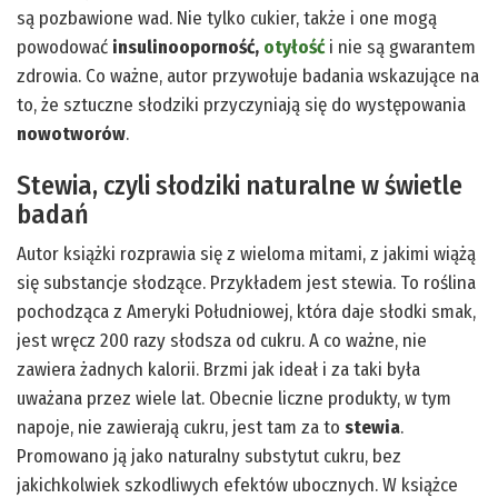
są pozbawione wad. Nie tylko cukier, także i one mogą
powodować
insulinooporność,
otyłość
i nie są gwarantem
zdrowia. Co ważne, autor przywołuje badania wskazujące na
to, że sztuczne słodziki przyczyniają się do występowania
nowotworów
.
Stewia, czyli słodziki naturalne w świetle
badań
Autor książki rozprawia się z wieloma mitami, z jakimi wiążą
się substancje słodzące. Przykładem jest stewia. To roślina
pochodząca z Ameryki Południowej, która daje słodki smak,
jest wręcz 200 razy słodsza od cukru. A co ważne, nie
zawiera żadnych kalorii. Brzmi jak ideał i za taki była
uważana przez wiele lat. Obecnie liczne produkty, w tym
napoje, nie zawierają cukru, jest tam za to
stewia
.
Promowano ją jako naturalny substytut cukru, bez
jakichkolwiek szkodliwych efektów ubocznych. W książce