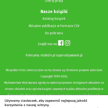
Oferty pracy
Nasze książki
Katalog książek
Aktualne publikacje w formacie CSV
Do pobrania
Znajdź nas na:
Polecamy:
vitalni24.pl
superodzywianie.pl
Wszystkie treści umieszczone na tej stronie są chronione prawem autorskim
Copyright
1999-2026;
Wydawnictwo Vital wyraża zgodę na wykorzystywanie dostępnych aktualnie na
stronie okładek oraz opisów książek zawartych w pliku
Aktualne publikacje w
formacie CSV
. Materiały mogą zostać wykorzystane w recenzjach książek,
Używamy ciasteczek, aby zapewnić najlepszą jakość
katalogach internetowych, bibliotecznych (OPAC) oraz materiałach promujących
korzystania z naszej witryny.
legalną dystrybucję książek. Usunięcie materiału z ww. strony internetowej,