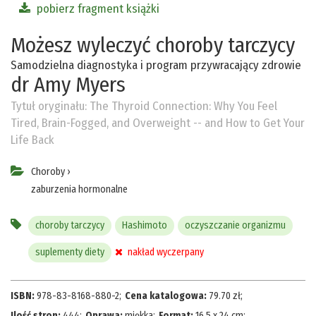
pobierz fragment książki
Możesz wyleczyć choroby tarczycy
Samodzielna diagnostyka i program przywracający zdrowie
dr Amy Myers
Tytuł oryginału:
The Thyroid Connection: Why You Feel
Tired, Brain-Fogged, and Overweight -- and How to Get Your
Life Back
Choroby
›
zaburzenia hormonalne
choroby tarczycy
Hashimoto
oczyszczanie organizmu
suplementy diety
nakład wyczerpany
ISBN:
978-83-8168-880-2
;
Cena katalogowa:
79.70
zł
;
Ilość stron:
444
;
Oprawa:
miękka
;
Format:
16,5 x 24 cm
;