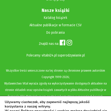
Nasze książki
Katalog książek
Aktualne publikacje w formacie CSV
Do pobrania
Znajdź nas na:
Polecamy:
vitalni24.pl
superodzywianie.pl
Wszystkie treści umieszczone na tej stronie są chronione prawem autorskim
Copyright
1999-2026;
Wydawnictwo Vital wyraża zgodę na wykorzystywanie dostępnych aktualnie na
stronie okładek oraz opisów książek zawartych w pliku
Aktualne publikacje w
formacie CSV
. Materiały mogą zostać wykorzystane w recenzjach książek,
Używamy ciasteczek, aby zapewnić najlepszą jakość
katalogach internetowych, bibliotecznych (OPAC) oraz materiałach promujących
korzystania z naszej witryny.
legalną dystrybucję książek. Usunięcie materiału z ww. strony internetowej,
W naszej Polityce prywatności i cookies możesz dowiedzieć się