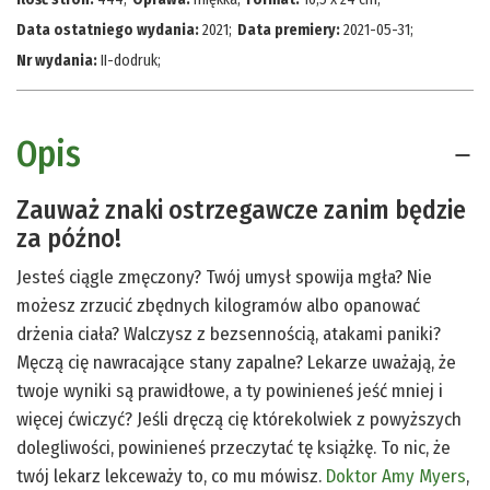
Data ostatniego wydania:
2021
;
Data premiery:
2021-05-31
;
Nr wydania:
II-dodruk
;
Opis
Zauważ znaki ostrzegawcze zanim będzie
za późno!
Jesteś ciągle zmęczony? Twój umysł spowija mgła? Nie
możesz zrzucić zbędnych kilogramów albo opanować
drżenia ciała? Walczysz z bezsennością, atakami paniki?
Męczą cię nawracające stany zapalne? Lekarze uważają, że
twoje wyniki są prawidłowe, a ty powinieneś jeść mniej i
więcej ćwiczyć? Jeśli dręczą cię którekolwiek z powyższych
dolegliwości, powinieneś przeczytać tę książkę. To nic, że
twój lekarz lekceważy to, co mu mówisz.
Doktor Amy Myers
,