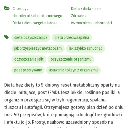
Choroby
›
Dieta
›
dieta - inne
choroby układu pokarmowego
Zdrowie
›
Dieta
›
dieta wegetariańska
wzmocnienie odporności
dieta oczyszczająca
dieta przeciwzapalna
jak przyspieszyć metabolizm
jak szybko schudnąć
oczyszczanie jelit
oczyszczanie organizmu
post przerywany
usuwanie toksyn z organizmu
Dieta bez diety to 5-dniowy reset metaboliczny oparty na
diecie imitującej post (FMD). Jesz lekkie, roślinne posiłki, a
organizm przełącza się w tryb regeneracji, spalania
tłuszczu i autofagii. Otrzymujesz gotowy plan dzień po dniu
oraz 50 przepisów, które pomagają schudnąć bez głodówki
i efektu jo-jo. Prosty, naukowo uzasadniony sposób na