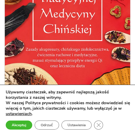
Używamy ciasteczek, aby zapewnić najlepszą jakość
korzystania z naszej witryny.
W naszej Polityce prywatności i cookies możesz dowiedzieć się
więcej o tym, jakich ciasteczek używamy, lub wyłączyć je w
ustawieniach
.
Krótki kurs Tradycyjnej Medycyny
Zamknij panel pow
Akceptuj
Odrzuć
Ustawienia
Chińskiej