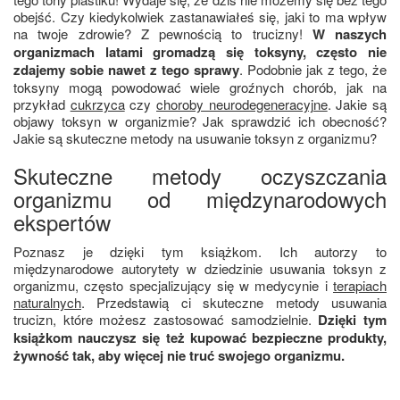
obejść. Czy kiedykolwiek zastanawiałeś się, jaki to ma wpływ
na twoje zdrowie? Z pewnością to trucizny!
W naszych
organizmach latami gromadzą się toksyny, często nie
zdajemy sobie nawet z tego sprawy
. Podobnie jak z tego, że
toksyny mogą powodować wiele groźnych chorób, jak na
przykład
cukrzyca
czy
choroby neurodegeneracyjne
. Jakie są
objawy toksyn w organizmie? Jak sprawdzić ich obecność?
Jakie są skuteczne metody na usuwanie toksyn z organizmu?
Skuteczne metody oczyszczania
organizmu od międzynarodowych
ekspertów
Poznasz je dzięki tym książkom. Ich autorzy to
międzynarodowe autorytety w dziedzinie usuwania toksyn z
organizmu, często specjalizujący się w medycynie i
terapiach
naturalnych
. Przedstawią ci skuteczne metody usuwania
trucizn, które możesz zastosować samodzielnie.
Dzięki tym
książkom nauczysz się też kupować bezpieczne produkty,
żywność tak, aby więcej nie truć swojego organizmu.