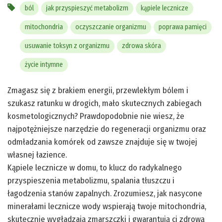
ból
jak przyspieszyć metabolizm
kąpiele lecznicze
mitochondria
oczyszczanie organizmu
poprawa pamięci
usuwanie toksyn z organizmu
zdrowa skóra
życie intymne
Zmagasz się z brakiem energii, przewlekłym bólem i
szukasz ratunku w drogich, mało skutecznych zabiegach
kosmetologicznych? Prawdopodobnie nie wiesz, że
najpotężniejsze narzędzie do regeneracji organizmu oraz
odmładzania komórek od zawsze znajduje się w twojej
własnej łazience.
Kąpiele lecznicze w domu, to klucz do radykalnego
przyspieszenia metabolizmu, spalania tłuszczu i
łagodzenia stanów zapalnych. Zrozumiesz, jak nasycone
minerałami lecznicze wody wspierają twoje mitochondria,
skutecznie wygładzają zmarszczki i gwarantują ci zdrową