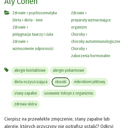
Aly Cohen
Zdrowie
›
psychosomatyka
Zdrowie
›
Dieta
›
dieta - inne
preparaty wzmacniające
Zdrowie
›
organizm
pielęgnacja twarzy i ciała
Choroby
›
Zdrowie
›
choroby autoimmunologiczne
wzmocnienie odporności
Choroby
›
zaburzenia hormonalne
alergie kontaktowe
alergie pokarmowe
dieta oczyszczająca
ebooki
mikrobiom jelitowy
stany zapalne
usuwanie toksyn z organizmu
zdrowa skóra
Cierpisz na przewlekłe zmęczenie, stany zapalne lub
alergie, których przyczyny nie potrafisz ustalić? Odkryj