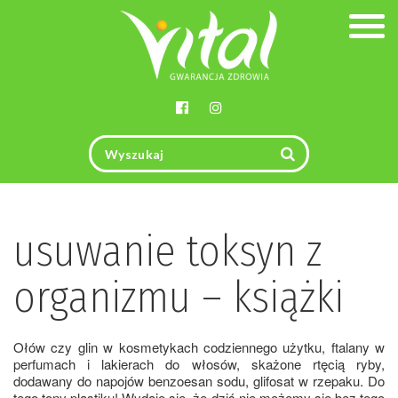
Togg
navig
usuwanie toksyn z
organizmu – książki
Ołów czy glin w kosmetykach codziennego użytku, ftalany w
perfumach i lakierach do włosów, skażone rtęcią ryby,
dodawany do napojów benzoesan sodu, glifosat w rzepaku. Do
tego tony plastiku! Wydaje się, że dziś nie możemy się bez tego