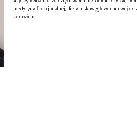
Asprey deklaruje, że dzięki swoim metodom chce żyć co na
medycyny funkcjonalnej, diety niskowęglowodanowej oraz
zdrowiem.