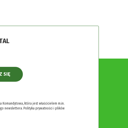
TAL
Z SIĘ
 Komandytowa, która jest właścicielem m.in.
ego newslettera.
Polityka prywatności i plików