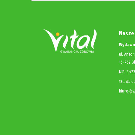
Nasze
Wydawni
ul. Anton
15-762 B
NIP: 54
tel. 85 
biuro@wy