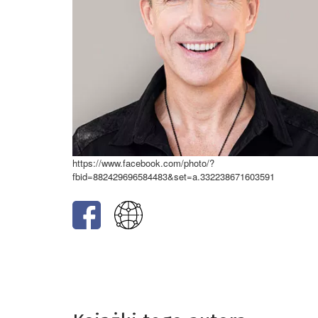
https://www.facebook.com/photo/?
fbid=882429696584483&set=a.332238671603591