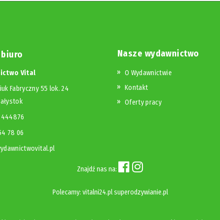
Nasze wydawnictwo
 biuro
ctwo Vital
O Wydawnictwie
Kontakt
iuk Fabryczny 55 lok. 24
iałystok
Oferty pracy
23444876
654 78 06
dawnictwovital.pl
Znajdź nas na:
Polecamy:
vitalni24.pl
superodzywianie.pl