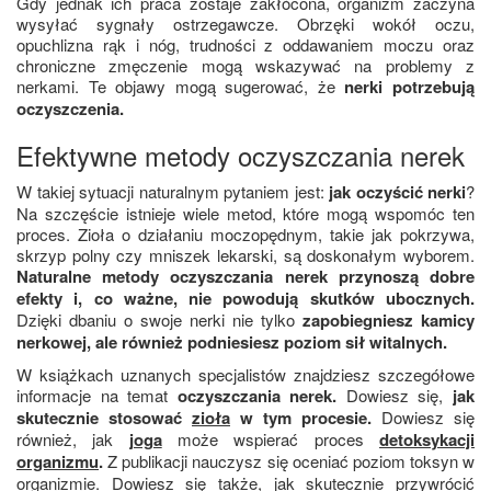
Gdy jednak ich praca zostaje zakłócona, organizm zaczyna
wysyłać sygnały ostrzegawcze. Obrzęki wokół oczu,
opuchlizna rąk i nóg, trudności z oddawaniem moczu oraz
chroniczne zmęczenie mogą wskazywać na problemy z
nerkami. Te objawy mogą sugerować, że
nerki potrzebują
oczyszczenia.
Efektywne metody oczyszczania nerek
W takiej sytuacji naturalnym pytaniem jest:
jak oczyścić nerki
?
Na szczęście istnieje wiele metod, które mogą wspomóc ten
proces. Zioła o działaniu moczopędnym, takie jak pokrzywa,
skrzyp polny czy mniszek lekarski, są doskonałym wyborem.
Naturalne metody
oczyszczania nerek
przynoszą dobre
efekty i, co ważne, nie powodują skutków ubocznych.
Dzięki dbaniu o swoje nerki nie tylko
zapobiegniesz kamicy
nerkowej, ale również podniesiesz poziom sił witalnych.
W książkach uznanych specjalistów znajdziesz szczegółowe
informacje na temat
oczyszczania nerek.
Dowiesz się,
jak
skutecznie stosować
zioła
w tym procesie.
Dowiesz się
również, jak
joga
może wspierać proces
detoksykacji
organizmu
.
Z publikacji nauczysz się oceniać poziom toksyn w
organizmie. Dowiesz się także, jak skutecznie przywrócić