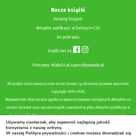
Nasze książki
Katalog książek
Aktualne publikacje w formacie CSV
Do pobrania
Znajdź nas na:
Polecamy:
vitalni24.pl
superodzywianie.pl
Wszystkie treści umieszczone na tej stronie są chronione prawem autorskim
Copyright
1999-2026;
Wydawnictwo Vital wyraża zgodę na wykorzystywanie dostępnych aktualnie na
stronie okładek oraz opisów książek zawartych w pliku
Aktualne publikacje w
formacie CSV
. Materiały mogą zostać wykorzystane w recenzjach książek,
Używamy ciasteczek, aby zapewnić najlepszą jakość
katalogach internetowych, bibliotecznych (OPAC) oraz materiałach promujących
korzystania z naszej witryny.
legalną dystrybucję książek. Usunięcie materiału z ww. strony internetowej,
W naszej Polityce prywatności i cookies możesz dowiedzieć się