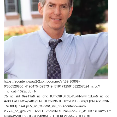
https://scontent-waw2-2.xx.fbcdn.net/v/t39.30808-
6/300526860_419547546937349_5191712564532257024_n.jpg?
_nc_cat=102&ccb=1-
7&_nc_sid=6ee11a&_nc_ohc=fUmc9KBT3E4Q7kNvwFOjLro&_nc_oc=
AdkFFaCHWb2ge8QcLl4_UFzbH3NTCLkYvD4jP65wapQPNSx2um9NE
TV6t8MjJnseFpc&_nc_zt=23&_nc_ht=scontent-waw2-
2.xx&_nc_gid=2nElDVvECIVnpx2N3tEPaQ&oh=00_AfLN1rBCsuYVTm
eHgKJW9IH_Vj5jGCi0n4n8MJvUJUFKGg&oe=681FCE8F