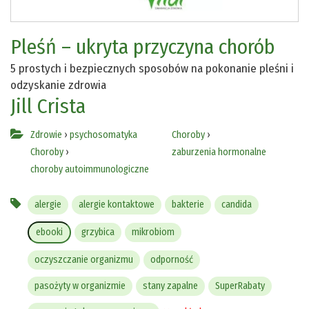
Pleśń – ukryta przyczyna chorób
5 prostych i bezpiecznych sposobów na pokonanie pleśni i
odzyskanie zdrowia
Jill Crista
Zdrowie
›
psychosomatyka
Choroby
›
Choroby
›
zaburzenia hormonalne
choroby autoimmunologiczne
alergie
alergie kontaktowe
bakterie
candida
ebooki
grzybica
mikrobiom
oczyszczanie organizmu
odporność
pasożyty w organizmie
stany zapalne
SuperRabaty