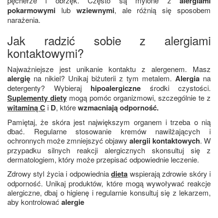
pęcherze i obrzęk. Często są mylone z
alergiami
pokarmowymi
lub
wziewnymi
, ale różnią się sposobem
narażenia.
Jak radzić sobie z alergiami
kontaktowymi?
Najważniejsze jest unikanie kontaktu z alergenem. Masz
alergię
na nikiel? Unikaj biżuterii z tym metalem.
Alergia
na
detergenty? Wybieraj
hipoalergiczne
środki czystości.
Suplementy diety
mogą pomóc organizmowi, szczególnie te z
witaminą C
i
D
, które
wzmacniają odporność.
Pamiętaj, że skóra jest największym organem i trzeba o nią
dbać. Regularne stosowanie kremów nawilżających i
ochronnych może zmniejszyć objawy
alergii kontaktowych
. W
przypadku silnych reakcji alergicznych skonsultuj się z
dermatologiem, który może przepisać odpowiednie leczenie.
Zdrowy styl życia i odpowiednia
dieta
wspierają zdrowie skóry i
odporność. Unikaj produktów, które mogą wywoływać reakcje
alergiczne, dbaj o higienę i regularnie konsultuj się z lekarzem,
aby kontrolować
alergie