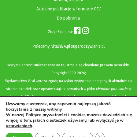
Aktualne publikacje w formacie CSV
Do pobrania
Znajdź nas na:
Polecamy:
vitalni24.pl
superodzywianie.pl
Wszystkie treści umieszczone na tej stronie są chronione prawem autorskim
Copyright
1999-2026;
Wydawnictwo Vital wyraża zgodę na wykorzystywanie dostępnych aktualnie na
stronie okładek oraz opisów książek zawartych w pliku
Aktualne publikacje w
formacie CSV
. Materiały mogą zostać wykorzystane w recenzjach książek,
Używamy ciasteczek, aby zapewnić najlepszą jakość
katalogach internetowych, bibliotecznych (OPAC) oraz materiałach promujących
korzystania z naszej witryny.
legalną dystrybucję książek. Usunięcie materiału z ww. strony internetowej,
W naszej Polityce prywatności i cookies możesz dowiedzieć się
więcej o tym, jakich ciasteczek używamy, lub wyłączyć je w
równoznaczne jest z cofnięciem udzielonej zgody.
ustawieniach
.
Polityka prywatności i cookies
Zamknij panel pow