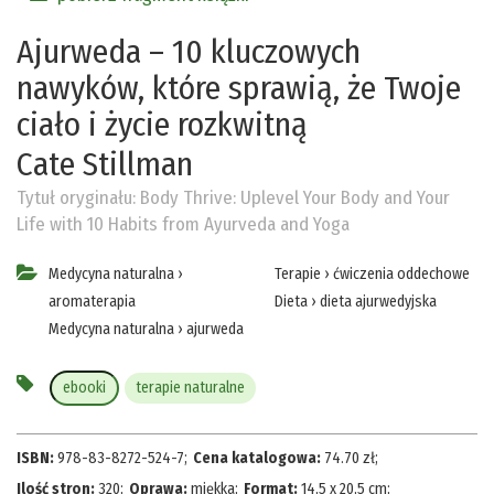
Ajurweda – 10 kluczowych
nawyków, które sprawią, że Twoje
ciało i życie rozkwitną
Cate Stillman
Tytuł oryginału:
Body Thrive: Uplevel Your Body and Your
Life with 10 Habits from Ayurveda and Yoga
Medycyna naturalna
›
Terapie
›
ćwiczenia oddechowe
aromaterapia
Dieta
›
dieta ajurwedyjska
Medycyna naturalna
›
ajurweda
ebooki
terapie naturalne
ISBN:
978-83-8272-524-7
;
Cena katalogowa:
74.70
zł
;
Ilość stron:
320
;
Oprawa:
miękka
;
Format:
14,5 x 20,5 cm
;