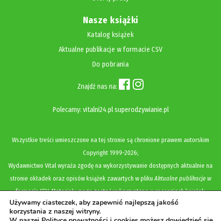
Nasze książki
Katalog książek
Aktualne publikacje w formacie CSV
Do pobrania
Znajdź nas na:
Polecamy:
vitalni24.pl
superodzywianie.pl
Wszystkie treści umieszczone na tej stronie są chronione prawem autorskim
Copyright
1999-2026;
Wydawnictwo Vital wyraża zgodę na wykorzystywanie dostępnych aktualnie na
stronie okładek oraz opisów książek zawartych w pliku
Aktualne publikacje w
formacie CSV
. Materiały mogą zostać wykorzystane w recenzjach książek,
Używamy ciasteczek, aby zapewnić najlepszą jakość
katalogach internetowych, bibliotecznych (OPAC) oraz materiałach promujących
korzystania z naszej witryny.
legalną dystrybucję książek. Usunięcie materiału z ww. strony internetowej,
W naszej Polityce prywatności i cookies możesz dowiedzieć się