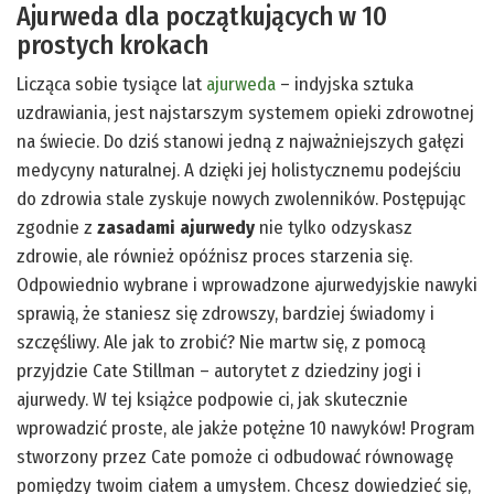
Ajurweda dla początkujących w 10
prostych krokach
Licząca sobie tysiące lat
ajurweda
– indyjska sztuka
uzdrawiania, jest najstarszym systemem opieki zdrowotnej
na świecie. Do dziś stanowi jedną z najważniejszych gałęzi
medycyny naturalnej. A dzięki jej holistycznemu podejściu
do zdrowia stale zyskuje nowych zwolenników. Postępując
zgodnie z
zasadami ajurwedy
nie tylko odzyskasz
zdrowie, ale również opóźnisz proces starzenia się.
Odpowiednio wybrane i wprowadzone ajurwedyjskie nawyki
sprawią, że staniesz się zdrowszy, bardziej świadomy i
szczęśliwy. Ale jak to zrobić? Nie martw się, z pomocą
przyjdzie Cate Stillman – autorytet z dziedziny jogi i
ajurwedy. W tej książce podpowie ci, jak skutecznie
wprowadzić proste, ale jakże potężne 10 nawyków! Program
stworzony przez Cate pomoże ci odbudować równowagę
pomiędzy twoim ciałem a umysłem. Chcesz dowiedzieć się,