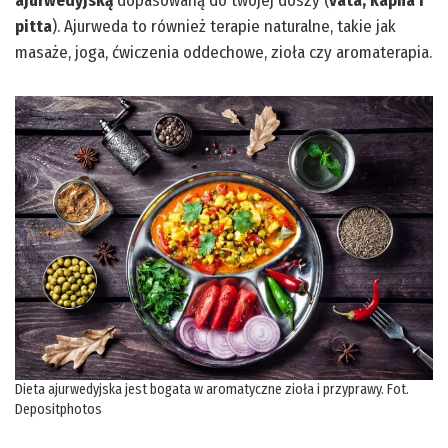
ajurwedyjską
dopasowaną do twojej doszy (
vata, kapha i
pitta
). Ajurweda to również terapie naturalne, takie jak
masaże, joga, ćwiczenia oddechowe, zioła czy aromaterapia.
Dieta ajurwedyjska jest bogata w aromatyczne zioła i przyprawy. Fot.
Depositphotos