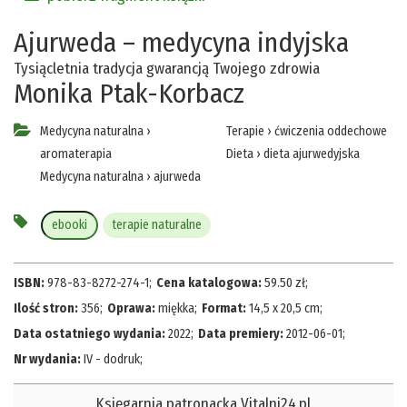
Ajurweda – medycyna indyjska
Tysiącletnia tradycja gwarancją Twojego zdrowia
Monika Ptak-Korbacz
Medycyna naturalna
›
Terapie
›
ćwiczenia oddechowe
aromaterapia
Dieta
›
dieta ajurwedyjska
Medycyna naturalna
›
ajurweda
ebooki
terapie naturalne
ISBN:
978-83-8272-274-1
;
Cena katalogowa:
59.50
zł
;
Ilość stron:
356
;
Oprawa:
miękka
;
Format:
14,5 x 20,5 cm
;
Data ostatniego wydania:
2022
;
Data premiery:
2012-06-01
;
Nr wydania:
IV - dodruk
;
Księgarnia patronacka Vitalni24.pl