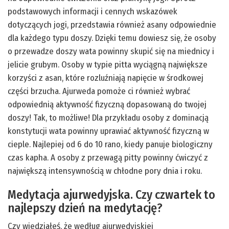
podstawowych informacji i cennych wskazówek
dotyczących jogi, przedstawia również asany odpowiednie
dla każdego typu doszy. Dzięki temu dowiesz się, że osoby
o przewadze doszy wata powinny skupić się na miednicy i
jelicie grubym. Osoby w typie pitta wyciągną największe
korzyści z asan, które rozluźniają napięcie w środkowej
części brzucha. Ajurweda pomoże ci również wybrać
odpowiednią aktywność fizyczną dopasowaną do twojej
doszy! Tak, to możliwe! Dla przykładu osoby z dominacją
konstytucji wata powinny uprawiać aktywność fizyczną w
cieple. Najlepiej od 6 do 10 rano, kiedy panuje biologiczny
czas kapha. A osoby z przewagą pitty powinny ćwiczyć z
największą intensywnością w chłodne pory dnia i roku.
Medytacja ajurwedyjska. Czy czwartek to
najlepszy dzień na medytację?
Czy wiedziałeś, że według ajurwedyjskiej