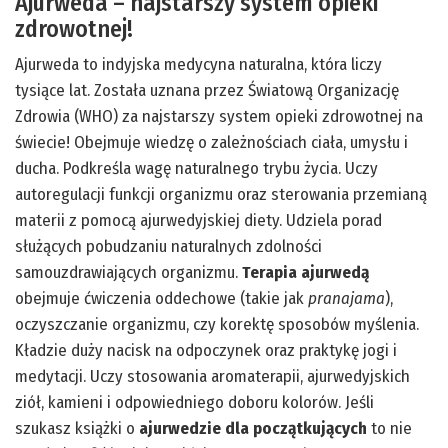
Ajurweda – najstarszy system opieki
zdrowotnej!
Ajurweda to indyjska medycyna naturalna, która liczy
tysiące lat. Została uznana przez Światową Organizację
Zdrowia (WHO) za najstarszy system opieki zdrowotnej na
świecie! Obejmuje wiedzę o zależnościach ciała, umysłu i
ducha. Podkreśla wagę naturalnego trybu życia. Uczy
autoregulacji funkcji organizmu oraz sterowania przemianą
materii z pomocą ajurwedyjskiej diety. Udziela porad
służących pobudzaniu naturalnych zdolności
samouzdrawiających organizmu.
Terapia ajurwedą
obejmuje ćwiczenia oddechowe (takie jak
pranajama
),
oczyszczanie organizmu, czy korektę sposobów myślenia.
Kładzie duży nacisk na odpoczynek oraz praktykę jogi i
medytacji. Uczy stosowania aromaterapii, ajurwedyjskich
ziół, kamieni i odpowiedniego doboru kolorów. Jeśli
szukasz książki o
ajurwedzie dla początkujących
to nie