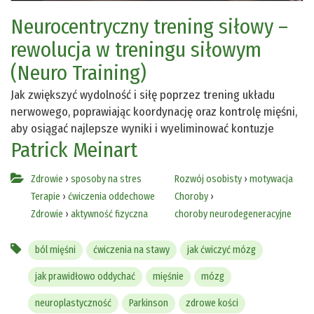
Neurocentryczny trening siłowy –
rewolucja w treningu siłowym
(Neuro Training)
Jak zwiększyć wydolność i siłę poprzez trening układu
nerwowego, poprawiając koordynację oraz kontrolę mięśni,
aby osiągać najlepsze wyniki i wyeliminować kontuzje
Patrick Meinart
Zdrowie
›
sposoby na stres
Rozwój osobisty
›
motywacja
Terapie
›
ćwiczenia oddechowe
Choroby
›
Zdrowie
›
aktywność fizyczna
choroby neurodegeneracyjne
ból mięśni
ćwiczenia na stawy
jak ćwiczyć mózg
jak prawidłowo oddychać
mięśnie
mózg
neuroplastyczność
Parkinson
zdrowe kości