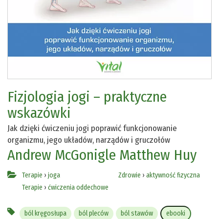
Fizjologia jogi – praktyczne
wskazówki
Jak dzięki ćwiczeniu jogi poprawić funkcjonowanie
organizmu, jego układów, narządów i gruczołów
Andrew McGonigle
Matthew Huy
Terapie
›
joga
Zdrowie
›
aktywność fizyczna
Terapie
›
ćwiczenia oddechowe
ból kręgosłupa
ból pleców
ból stawów
ebooki