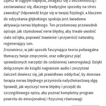
Żyjesz w ciągłym napięciu, zmagasz się z bezsennością i
zastanawiasz się, dlaczego tradycyjne sposoby na stres
zawodzą? Odpowiedź kryje się w twojej fizjologii, a kluczem
do odzyskania głębokiego spokoju jest świadoma
aktywacja nerwu błędnego. Ten przełomowy przewodnik
opisuje, jak stymulować nerw błędny, aby trwale uwolnić
ciało od lęku, poprawić trawienie i przywrócić naturalny,
regenerujący sen.
Zrozumiesz, w jaki sposób fascynująca teoria poliwagalna
tłumaczy twoje zmęczenie, oraz odkryjesz pięć
sprawdzonych narzędzi do codziennej samoregulacji. Dzięki
dołączonym do książki nagraniom audio i zeszytowi
ćwiczeń dowiesz się, jak prawidłowo oddychać, by domowa
terapia nerwu błędnego przyniosła natychmiastową ulgę.
Sprawdź, jak wyciszyć nerw błędny i przejdź do
szczegółowego opisu, aby poznać kompletny program
powrotu do emocjonalnej i fizycznej równowagi.