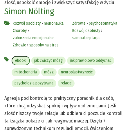
złość, uspokoić emocje i zwiększyć satysfakcję w życiu
Simon Nölting
Rozwój osobisty
›
neuronauka
Zdrowie
›
psychosomatyka
Choroby
›
Rozwój osobisty
›
zaburzenia emocjonalne
samoakceptacja
Zdrowie
›
sposoby na stres
ebooki
jak ćwiczyć mózg
jak prawidłowo oddychać
mitochondria
mózg
neuroplastyczność
psychologia pozytywna
relacje
Agresja pod kontrolą to praktyczny poradnik dla osób,
które chcą odzyskać spokój i wpływ nad emocjami. Jeśli
złość niszczy twoje relacje lub odbiera ci poczucie kontroli,
ta książka pokaże ci, jak reagować inaczej. Dzięki 7
sprawdzonym technikom regulacji emocji, ćwiczeniom