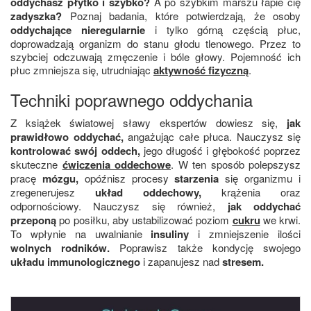
oddychasz płytko i szybko?
A po szybkim marszu łapie cię
zadyszka?
Poznaj badania, które potwierdzają, że osoby
oddychające nieregularnie
i tylko górną częścią płuc,
doprowadzają organizm do stanu głodu tlenowego. Przez to
szybciej odczuwają zmęczenie i bóle głowy. Pojemność ich
płuc zmniejsza się, utrudniając
aktywność fizyczną
.
Techniki poprawnego oddychania
Z książek światowej sławy ekspertów dowiesz się,
jak
prawidłowo oddychać,
angażując całe płuca. Nauczysz się
kontrolować swój oddech,
jego długość i głębokość poprzez
skuteczne
ćwiczenia oddechowe
. W ten sposób polepszysz
pracę
mózgu,
opóźnisz procesy
starzenia
się organizmu i
zregenerujesz
układ oddechowy,
krążenia oraz
odpornościowy. Nauczysz się również,
jak oddychać
przeponą
po posiłku, aby ustabilizować poziom
cukru
we krwi.
To wpłynie na uwalnianie
insuliny
i zmniejszenie ilości
wolnych rodników.
Poprawisz także kondycję swojego
układu immunologicznego
i zapanujesz nad
stresem.