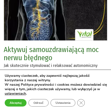
Aktywuj samouzdrawiającą moc
nerwu błędnego
Jak skutecznie stymulować i relaksować autonomiczny
układ nerwowy
Używamy ciasteczek, aby zapewnić najlepszą jakość
Ellen Fischer
korzystania z naszej witryny.
W naszej Polityce prywatności i cookies możesz dowiedzieć się
więcej o tym, jakich ciasteczek używamy, lub wyłączyć je w
Rozwój osobisty
›
neuronauka
Zdrowie
›
sposoby na stres
ustawieniach
.
Choroby
›
Zdrowie
›
psychosomatyka
Zamknij panel pow
choroby neurodegeneracyjne
Terapie
›
ćwiczenia oddechowe
Akceptuj
Odrzuć
Ustawienia
Choroby
›