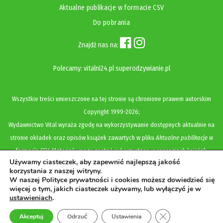
Aktualne publikacje w formacie CSV
Do pobrania
Znajdź nas na:
Polecamy:
vitalni24.pl
superodzywianie.pl
Wszystkie treści umieszczone na tej stronie są chronione prawem autorskim
Copyright
1999-2026;
Wydawnictwo Vital wyraża zgodę na wykorzystywanie dostępnych aktualnie na
stronie okładek oraz opisów książek zawartych w pliku
Aktualne publikacje w
formacie CSV
. Materiały mogą zostać wykorzystane w recenzjach książek,
Używamy ciasteczek, aby zapewnić najlepszą jakość
katalogach internetowych, bibliotecznych (OPAC) oraz materiałach promujących
korzystania z naszej witryny.
legalną dystrybucję książek. Usunięcie materiału z ww. strony internetowej,
W naszej Polityce prywatności i cookies możesz dowiedzieć się
więcej o tym, jakich ciasteczek używamy, lub wyłączyć je w
równoznaczne jest z cofnięciem udzielonej zgody.
ustawieniach
.
Polityka prywatności i cookies
Zamknij panel pow
Akceptuj
Odrzuć
Ustawienia