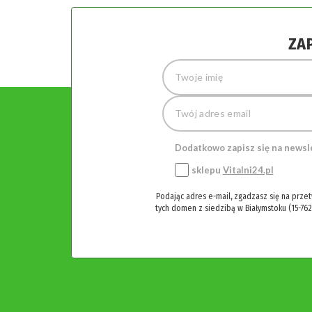
ZA
Dodatkowo zapisz się na newsl
sklepu
Vitalni24.pl
Podając adres e-mail, zgadzasz się na prze
tych domen z siedzibą w Białymstoku (15-762