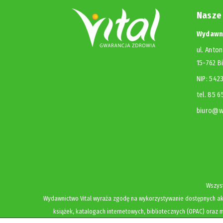
Nasze
Wydawni
ul. Anton
15-762 B
NIP: 54
tel. 85 
biuro@wy
Wszyst
Wydawnictwo Vital wyraża zgodę na wykorzystywanie dostępnych akt
książek, katalogach internetowych, bibliotecznych (OPAC) oraz m