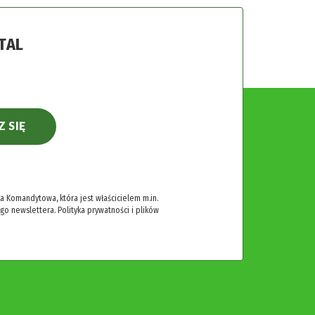
TAL
Z SIĘ
 Komandytowa, która jest właścicielem m.in.
ego newslettera.
Polityka prywatności i plików