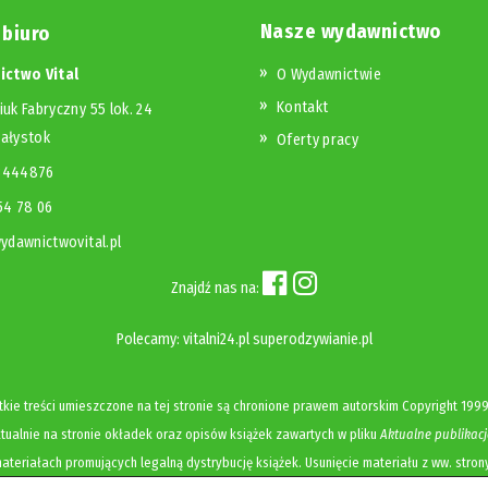
Nasze wydawnictwo
 biuro
ctwo Vital
O Wydawnictwie
Kontakt
iuk Fabryczny 55 lok. 24
iałystok
Oferty pracy
23444876
654 78 06
dawnictwovital.pl
Znajdź nas na:
Polecamy:
vitalni24.pl
superodzywianie.pl
kie treści umieszczone na tej stronie są chronione prawem autorskim
Copyright
1999
ualnie na stronie okładek oraz opisów książek zawartych w pliku
Aktualne publikacj
ateriałach promujących legalną dystrybucję książek. Usunięcie materiału z ww. stron