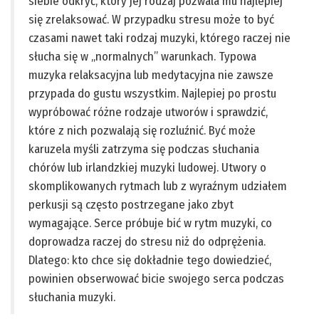
siebie odkryć, który jej rodzaj pozwala mu najlepiej
się zrelaksować. W przypadku stresu może to być
czasami nawet taki rodzaj muzyki, którego raczej nie
słucha się w „normalnych” warunkach. Typowa
muzyka relaksacyjna lub medytacyjna nie zawsze
przypada do gustu wszystkim. Najlepiej po prostu
wypróbować różne rodzaje utworów i sprawdzić,
które z nich pozwalają się rozluźnić. Być może
karuzela myśli zatrzyma się podczas słuchania
chórów lub irlandzkiej muzyki ludowej. Utwory o
skomplikowanych rytmach lub z wyraźnym udziałem
perkusji są często postrzegane jako zbyt
wymagające. Serce próbuje bić w rytm muzyki, co
doprowadza raczej do stresu niż do odprężenia.
Dlatego: kto chce się dokładnie tego dowiedzieć,
powinien obserwować bicie swojego serca podczas
słuchania muzyki.