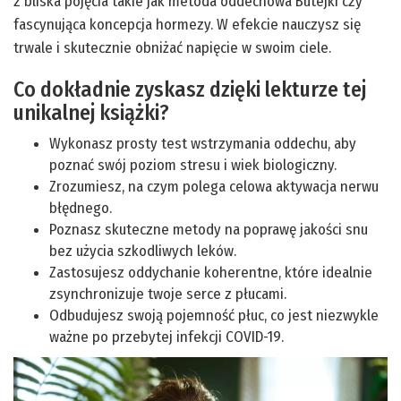
z bliska pojęcia takie jak metoda oddechowa Butejki czy
fascynująca koncepcja hormezy. W efekcie nauczysz się
trwale i skutecznie obniżać napięcie w swoim ciele.
Co dokładnie zyskasz dzięki lekturze tej
unikalnej książki?
Wykonasz prosty test wstrzymania oddechu, aby
poznać swój poziom stresu i wiek biologiczny.
Zrozumiesz, na czym polega celowa aktywacja nerwu
błędnego.
Poznasz skuteczne metody na poprawę jakości snu
bez użycia szkodliwych leków.
Zastosujesz oddychanie koherentne, które idealnie
zsynchronizuje twoje serce z płucami.
Odbudujesz swoją pojemność płuc, co jest niezwykle
ważne po przebytej infekcji COVID-19.