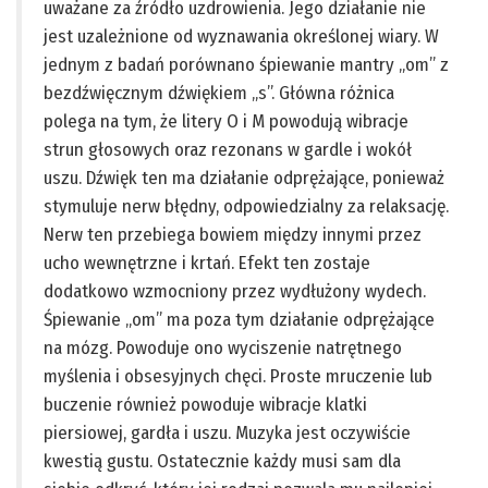
uważane za źródło uzdrowienia. Jego działanie nie
jest uzależnione od wyznawania określonej wiary. W
jednym z badań porównano śpiewanie mantry „om” z
bezdźwięcznym dźwiękiem „s”. Główna różnica
polega na tym, że litery O i M powodują wibracje
strun głosowych oraz rezonans w gardle i wokół
uszu. Dźwięk ten ma działanie odprężające, ponieważ
stymuluje nerw błędny, odpowiedzialny za relaksację.
Nerw ten przebiega bowiem między innymi przez
ucho wewnętrzne i krtań. Efekt ten zostaje
dodatkowo wzmocniony przez wydłużony wydech.
Śpiewanie „om” ma poza tym działanie odprężające
na mózg. Powoduje ono wyciszenie natrętnego
myślenia i obsesyjnych chęci. Proste mruczenie lub
buczenie również powoduje wibracje klatki
piersiowej, gardła i uszu. Muzyka jest oczywiście
kwestią gustu. Ostatecznie każdy musi sam dla