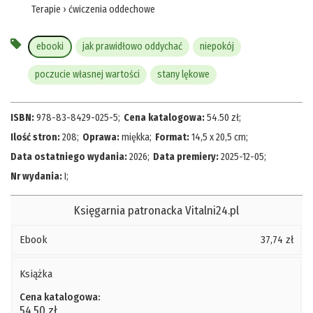
Terapie
›
ćwiczenia oddechowe
ebooki
jak prawidłowo oddychać
niepokój
poczucie własnej wartości
stany lękowe
ISBN:
978-83-8429-025-5
;
Cena katalogowa:
54.50
zł
;
Ilość stron:
208
;
Oprawa:
miękka
;
Format:
14,5 x 20,5 cm
;
Data ostatniego wydania:
2026
;
Data premiery:
2025-12-05
;
Nr wydania:
I
;
Księgarnia patronacka Vitalni24.pl
Ebook
37,74 zł
Książka
Cena katalogowa:
54,50 zł