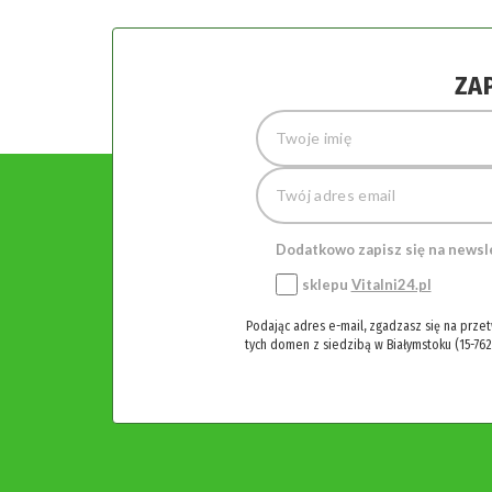
ZA
Dodatkowo zapisz się na newsl
sklepu
Vitalni24.pl
Podając adres e-mail, zgadzasz się na prze
tych domen z siedzibą w Białymstoku (15-762