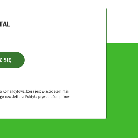
TAL
Z SIĘ
 Komandytowa, która jest właścicielem m.in.
ego newslettera.
Polityka prywatności i plików