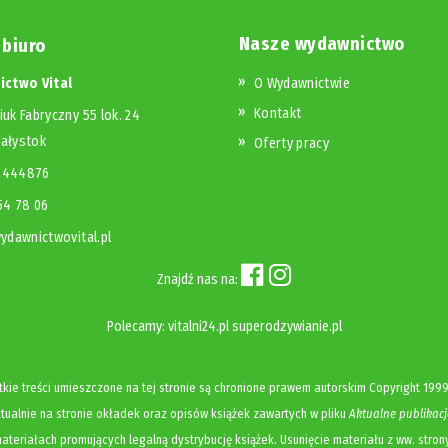
Nasze wydawnictwo
 biuro
ctwo Vital
O Wydawnictwie
Kontakt
iuk Fabryczny 55 lok. 24
iałystok
Oferty pracy
23444876
654 78 06
dawnictwovital.pl
Znajdź nas na:
Polecamy:
vitalni24.pl
superodzywianie.pl
kie treści umieszczone na tej stronie są chronione prawem autorskim
Copyright
1999
ualnie na stronie okładek oraz opisów książek zawartych w pliku
Aktualne publikacj
ateriałach promujących legalną dystrybucję książek. Usunięcie materiału z ww. stron