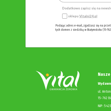
Dodatkowo zapisz się na newsl
sklepu
Vitalni24.pl
Podając adres e-mail, zgadzasz się na prze
tych domen z siedzibą w Białymstoku (15-762
Nasze
Wydawni
ul. Anton
15-762 B
NIP: 54