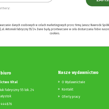
ettery:
twarzanie danych osobowych w celach marketingowych przez firmę Janusz Nawrocki Spółka
), ul. Antoniuk Fabryczny 55/24. Dane będą przetwarzane w celu dostarczania Tobie nasz
cookies.
Nasze wydawnictwo
 biuro
ctwo Vital
O Wydawnictwie
Kontakt
iuk Fabryczny 55 lok. 24
iałystok
Oferty pracy
23444876