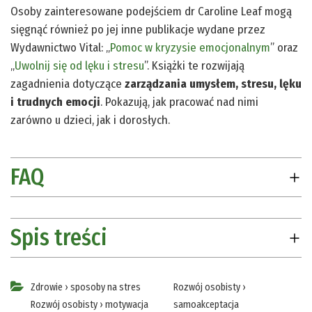
Osoby zainteresowane podejściem dr Caroline Leaf mogą
sięgnąć również po jej inne publikacje wydane przez
Wydawnictwo Vital: „
Pomoc w kryzysie emocjonalnym
” oraz
„
Uwolnij się od lęku i stresu
”. Książki te rozwijają
zagadnienia dotyczące
zarządzania umysłem, stresu, lęku
i trudnych emocji
. Pokazują, jak pracować nad nimi
zarówno u dzieci, jak i dorosłych.
FAQ
Najczęstsze pytania o emocje
Spis treści
dziecka i neurocykl
Przedmowa
Czym jest Neurocykl i jak może pomóc
Zdrowie
›
sposoby na stres
Rozwój osobisty
›
Część 1. Klucz do zrozumienia funkcjonowania umysłu
mojemu dziecku w zarządzaniu emocjami?
Rozwój osobisty
›
motywacja
samoakceptacja