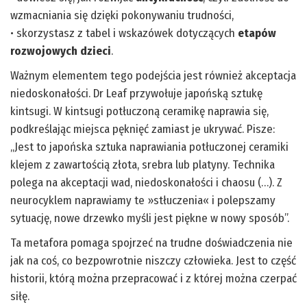
wzmacniania się dzięki pokonywaniu trudności,
• skorzystasz z tabel i wskazówek dotyczących
etapów
rozwojowych dzieci
.
Ważnym elementem tego podejścia jest również akceptacja
niedoskonałości. Dr Leaf przywołuje japońską sztukę
kintsugi. W kintsugi potłuczoną ceramikę naprawia się,
podkreślając miejsca pęknięć zamiast je ukrywać. Pisze:
„Jest to japońska sztuka naprawiania potłuczonej ceramiki
klejem z zawartością złota, srebra lub platyny. Technika
polega na akceptacji wad, niedoskonałości i chaosu (…). Z
neurocyklem naprawiamy te »stłuczenia« i polepszamy
sytuację, nowe drzewko myśli jest piękne w nowy sposób”.
Ta metafora pomaga spojrzeć na trudne doświadczenia nie
jak na coś, co bezpowrotnie niszczy człowieka. Jest to część
historii, którą można przepracować i z której można czerpać
siłę.