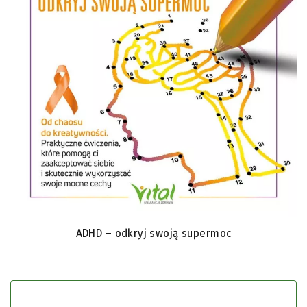
jednocześnie oferując wsparcie w ich przepracowaniu.
Rodzic staje się fundamentem, który pozwala dziecku
bezpiecznie upaść, ale i pomaga mu się „odbić”, by
spróbowało ponownie, co wzmacnia jego
wrodzoną
odporność (antykruchość)
.
Jakie są kluczowe zasady komunikacji z
dzieckiem w trudnych chwilach?
Dr Leaf wskazuje na
trzy klucze do komunikacji
, które
budują zaufanie:
Reagowanie bez osądu:
Zamiast oceniać osobę
dziecka (np. „masz złe nastawienie”), opisuj swoje
obserwacje (np. „widzę, że jesteś poirytowany, czy
ADHD – odkryj swoją supermoc
jest ku temu powód?”).
Troska o potrzeby:
Pytaj dziecko, czego w danej
chwili chce i potrzebuje, dając mu poczucie, że jest
cenione.
Słuchanie perspektywy:
Zachęcaj dziecko do