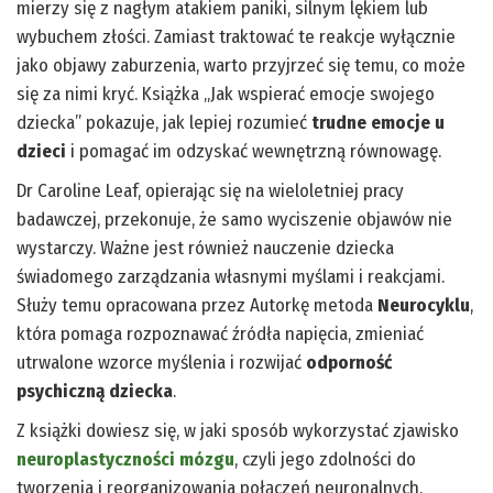
mierzy się z nagłym atakiem paniki, silnym lękiem lub
wybuchem złości. Zamiast traktować te reakcje wyłącznie
jako objawy zaburzenia, warto przyjrzeć się temu, co może
się za nimi kryć. Książka „Jak wspierać emocje swojego
dziecka” pokazuje, jak lepiej rozumieć
trudne emocje u
dzieci
i pomagać im odzyskać wewnętrzną równowagę.
Dr Caroline Leaf, opierając się na wieloletniej pracy
badawczej, przekonuje, że samo wyciszenie objawów nie
wystarczy. Ważne jest również nauczenie dziecka
świadomego zarządzania własnymi myślami i reakcjami.
Służy temu opracowana przez Autorkę metoda
Neurocyklu
,
która pomaga rozpoznawać źródła napięcia, zmieniać
utrwalone wzorce myślenia i rozwijać
odporność
psychiczną dziecka
.
Z książki dowiesz się, w jaki sposób wykorzystać zjawisko
neuroplastyczności mózgu
, czyli jego zdolności do
tworzenia i reorganizowania połączeń neuronalnych.