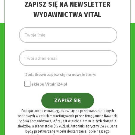
ZAPISZ SIĘ NA NEWSLETTER
dzielenia się swoim punktem widzenia bez uciszania
go, co buduje empatię i zdolność logicznego myślenia.
WYDAWNICTWA VITAL
Ile czasu potrzeba, aby skutecznie
zmienić negatywny nawyk lub
przepracować trudną emocję?
Zmiana myśli i zbudowanie trwałego nawyku w mózgu
dziecka zajmuje
63 dni
. Choć często mówi się o 21 dniach,
badania dr Leaf wykazują, że ten czas pozwala jedynie na
Dodatkowo zapisz się na newslettery:
rozpoczęcie zmian. Aby nowa, zdrowa myśl została w pełni
ustabilizowana i zautomatyzowana, potrzeba kolejnych 42
sklepu
Vitalni24.pl
dni codziennej praktyki aktywizacji (powtarzania zdrowego
oświadczenia lub czynności przynajmniej 7 razy dziennie).
ZAPISZ SIĘ
Podając adres e-mail, zgadzasz się na przetwarzanie danych
osobowych w celach marketingowych przez firmę Janusz Nawrocki
Spółka Komandytowa, która jest właścicielem m.in. tych domen z
siedzibą w Białymstoku (15-762), ul. Antoniuk Fabryczny 55/24. Dane
będą przetwarzane w celu dostarczania Tobie naszego