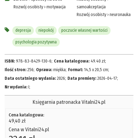
Rozwój osobisty
›
motywacja
samoakceptacja
Rozwój osobisty
›
neuronauka
depresja
niepokój
poczucie własnej wartości
psychologia pozytywna
ISBN:
978-83-8429-130-6
;
Cena katalogowa:
49.40
zł
;
Ilość stron:
256
;
Oprawa:
miękka
;
Format:
14,5 x 20,5 cm
;
Data ostatniego wydania:
2026
;
Data premiery:
2026-04-17
;
Nr wydania:
I
;
Księgarnia patronacka Vitalni24.pl
Cena katalogowa:
49,40 zł
Cena w Vitalni24.pl