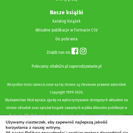
Nasze książki
Katalog książek
Aktualne publikacje w formacie CSV
Do pobrania
Znajdź nas na:
Polecamy:
vitalni24.pl
superodzywianie.pl
Wszystkie treści umieszczone na tej stronie są chronione prawem autorskim
Copyright
1999-2026;
Wydawnictwo Vital wyraża zgodę na wykorzystywanie dostępnych aktualnie na
stronie okładek oraz opisów książek zawartych w pliku
Aktualne publikacje w
formacie CSV
. Materiały mogą zostać wykorzystane w recenzjach książek,
Używamy ciasteczek, aby zapewnić najlepszą jakość
katalogach internetowych, bibliotecznych (OPAC) oraz materiałach promujących
korzystania z naszej witryny.
legalną dystrybucję książek. Usunięcie materiału z ww. strony internetowej,
W naszej Polityce prywatności i cookies możesz dowiedzieć się