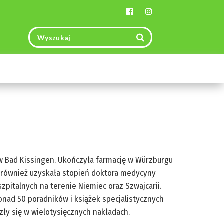
Toggle
navigation
ła w Bad Kissingen. Ukończyła farmację w Würzburgu
m również uzyskała stopień doktora medycyny
szpitalnych na terenie Niemiec oraz Szwajcarii.
onad 50 poradników i książek specjalistycznych
zły się w wielotysięcznych nakładach.