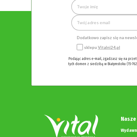
Dodatkowo zapisz się na newsl
sklepu
Vitalni24.pl
Podając adres e-mail, zgadzasz się na prze
tych domen z siedzibą w Białymstoku (15-762
Nasze
Wydawni