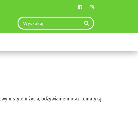
Toggle
navigation
drowym stylem życia, odżywianiem oraz tematyką