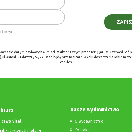
ZAPIS
ettery:
twarzanie danych osobowych w celach marketingowych przez firmę Janusz Nawrocki Spółka
), ul. Antoniuk Fabryczny 55/24. Dane będą przetwarzane w celu dostarczania Tobie nasz
cookies.
Nasze wydawnictwo
 biuro
ctwo Vital
O Wydawnictwie
Kontakt
iuk Fabryczny 55 lok. 24