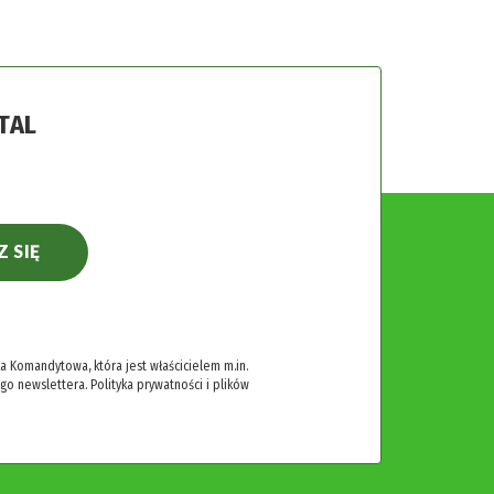
TAL
Z SIĘ
 Komandytowa, która jest właścicielem m.in.
ego newslettera.
Polityka prywatności i plików