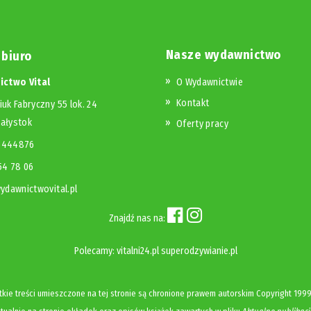
Nasze wydawnictwo
 biuro
ctwo Vital
O Wydawnictwie
Kontakt
iuk Fabryczny 55 lok. 24
iałystok
Oferty pracy
23444876
654 78 06
dawnictwovital.pl
Znajdź nas na:
Polecamy:
vitalni24.pl
superodzywianie.pl
kie treści umieszczone na tej stronie są chronione prawem autorskim
Copyright
1999