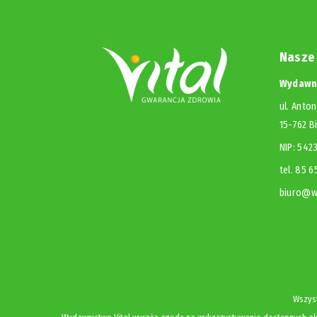
Nasze
Wydawni
ul. Anton
15-762 B
NIP: 54
tel. 85 
biuro@wy
Wszyst