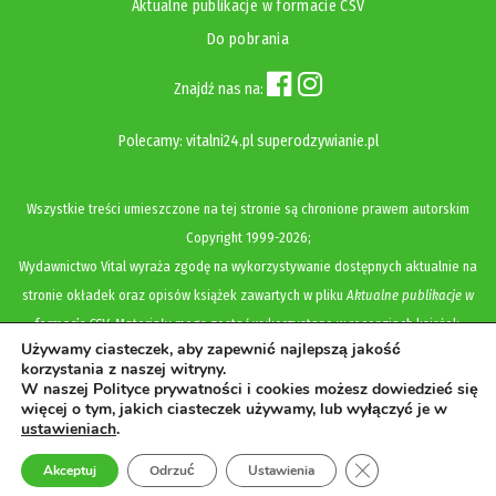
Aktualne publikacje w formacie CSV
Do pobrania
Znajdź nas na:
Polecamy:
vitalni24.pl
superodzywianie.pl
Wszystkie treści umieszczone na tej stronie są chronione prawem autorskim
Copyright
1999-2026;
Wydawnictwo Vital wyraża zgodę na wykorzystywanie dostępnych aktualnie na
stronie okładek oraz opisów książek zawartych w pliku
Aktualne publikacje w
formacie CSV
. Materiały mogą zostać wykorzystane w recenzjach książek,
Używamy ciasteczek, aby zapewnić najlepszą jakość
katalogach internetowych, bibliotecznych (OPAC) oraz materiałach promujących
korzystania z naszej witryny.
legalną dystrybucję książek. Usunięcie materiału z ww. strony internetowej,
W naszej Polityce prywatności i cookies możesz dowiedzieć się
więcej o tym, jakich ciasteczek używamy, lub wyłączyć je w
równoznaczne jest z cofnięciem udzielonej zgody.
ustawieniach
.
Polityka prywatności i cookies
Zamknij panel pow
Akceptuj
Odrzuć
Ustawienia