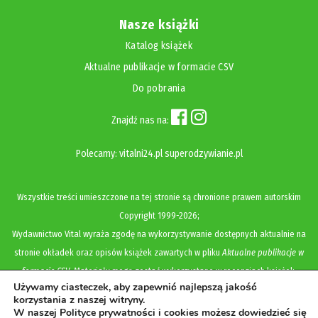
Nasze książki
Katalog książek
Aktualne publikacje w formacie CSV
Do pobrania
Znajdź nas na:
Polecamy:
vitalni24.pl
superodzywianie.pl
Wszystkie treści umieszczone na tej stronie są chronione prawem autorskim
Copyright
1999-2026;
Wydawnictwo Vital wyraża zgodę na wykorzystywanie dostępnych aktualnie na
stronie okładek oraz opisów książek zawartych w pliku
Aktualne publikacje w
formacie CSV
. Materiały mogą zostać wykorzystane w recenzjach książek,
Używamy ciasteczek, aby zapewnić najlepszą jakość
katalogach internetowych, bibliotecznych (OPAC) oraz materiałach promujących
korzystania z naszej witryny.
legalną dystrybucję książek. Usunięcie materiału z ww. strony internetowej,
W naszej Polityce prywatności i cookies możesz dowiedzieć się