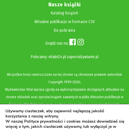
Nasze książki
Katalog książek
Aktualne publikacje w formacie CSV
Do pobrania
Znajdź nas na:
Polecamy:
vitalni24.pl
superodzywianie.pl
Wszystkie treści umieszczone na tej stronie są chronione prawem autorskim
Copyright
1999-2026;
Wydawnictwo Vital wyraża zgodę na wykorzystywanie dostępnych aktualnie na
stronie okładek oraz opisów książek zawartych w pliku
Aktualne publikacje w
formacie CSV
. Materiały mogą zostać wykorzystane w recenzjach książek,
Używamy ciasteczek, aby zapewnić najlepszą jakość
katalogach internetowych, bibliotecznych (OPAC) oraz materiałach promujących
korzystania z naszej witryny.
legalną dystrybucję książek. Usunięcie materiału z ww. strony internetowej,
W naszej Polityce prywatności i cookies możesz dowiedzieć się
więcej o tym, jakich ciasteczek używamy, lub wyłączyć je w
równoznaczne jest z cofnięciem udzielonej zgody.