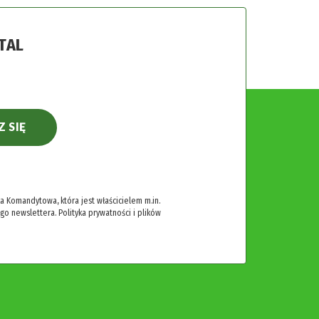
TAL
Z SIĘ
 Komandytowa, która jest właścicielem m.in.
ego newslettera.
Polityka prywatności i plików