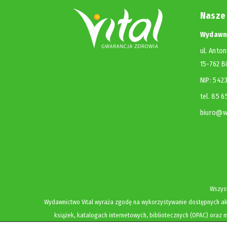
Nasze
Wydawni
ul. Anton
15-762 B
NIP: 54
tel. 85 
biuro@wy
Wszyst
Wydawnictwo Vital wyraża zgodę na wykorzystywanie dostępnych akt
książek, katalogach internetowych, bibliotecznych (OPAC) oraz m