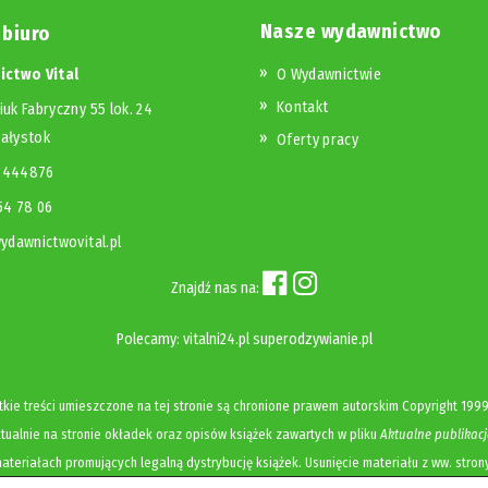
Nasze wydawnictwo
 biuro
ctwo Vital
O Wydawnictwie
Kontakt
iuk Fabryczny 55 lok. 24
iałystok
Oferty pracy
23444876
654 78 06
dawnictwovital.pl
Znajdź nas na:
Polecamy:
vitalni24.pl
superodzywianie.pl
kie treści umieszczone na tej stronie są chronione prawem autorskim
Copyright
1999
ualnie na stronie okładek oraz opisów książek zawartych w pliku
Aktualne publikacj
ateriałach promujących legalną dystrybucję książek. Usunięcie materiału z ww. stron