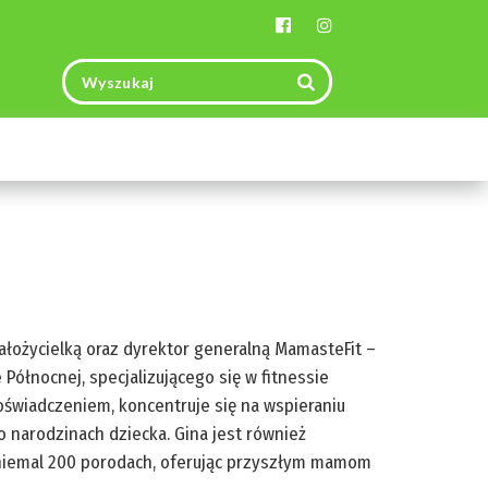
Toggle
navigation
założycielką oraz dyrektor generalną MamasteFit –
ółnocnej, specjalizującego się w fitnessie
świadczeniem, koncentruje się na wspieraniu
 narodzinach dziecka. Gina jest również
 niemal 200 porodach, oferując przyszłym mamom