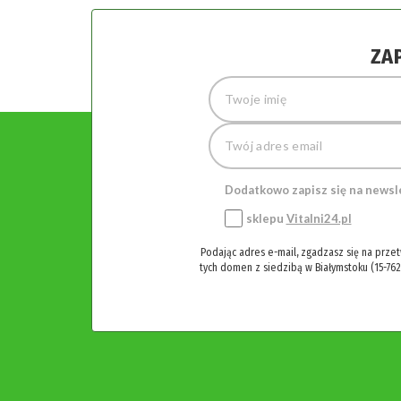
ZA
Dodatkowo zapisz się na newsl
sklepu
Vitalni24.pl
Podając adres e-mail, zgadzasz się na prze
tych domen z siedzibą w Białymstoku (15-762