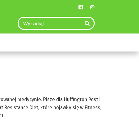
Toggle
navigation
rowanej medycynie. Pisze dla Huffington Post i
Resistance Diet, które pojawiły się w Fitness,
t.