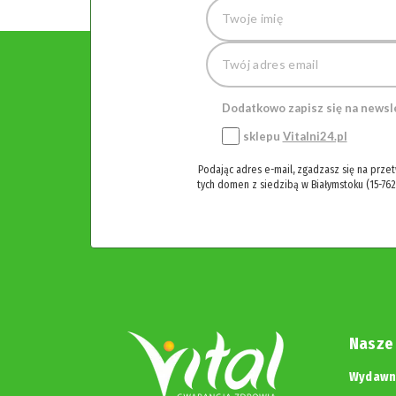
Dodatkowo zapisz się na newsl
sklepu
Vitalni24.pl
Podając adres e-mail, zgadzasz się na prze
tych domen z siedzibą w Białymstoku (15-762
Nasze
Wydawni