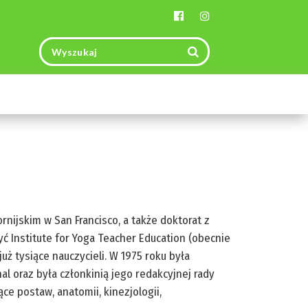
Toggle
navigation
ornijskim w San Francisco, a także doktorat z
yć Institute for Yoga Teacher Education (obecnie
już tysiące nauczycieli. W 1975 roku była
al oraz była członkinią jego redakcyjnej rady
ce postaw, anatomii, kinezjologii,