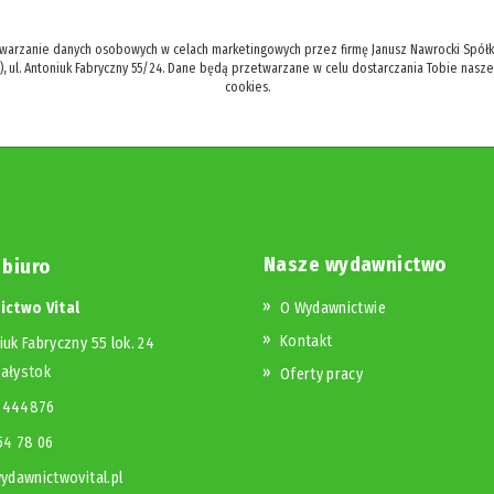
twarzanie danych osobowych w celach marketingowych przez firmę Janusz Nawrocki Spółka
), ul. Antoniuk Fabryczny 55/24. Dane będą przetwarzane w celu dostarczania Tobie nasz
cookies.
Nasze wydawnictwo
 biuro
ctwo Vital
O Wydawnictwie
Kontakt
iuk Fabryczny 55 lok. 24
iałystok
Oferty pracy
23444876
654 78 06
dawnictwovital.pl