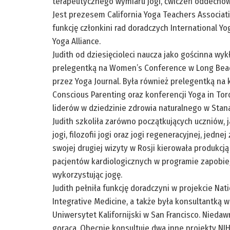
terapeutycznego wymiaru jogi, ćwiczeń oddechowych
Jest prezesem California Yoga Teachers Associat
funkcję członkini rad doradczych International Y
Yoga Alliance.
Judith od dziesięcioleci naucza jako gościnna wy
prelegentką na Women’s Conference w Long Beach
przez Yoga Journal. Była również prelegentką na k
Conscious Parenting oraz konferencji Yoga in To
liderów w dziedzinie zdrowia naturalnego w Stan
Judith szkoliła zarówno początkujących uczniów, j
jogi, filozofii jogi oraz jogi regeneracyjnej, jedn
swojej drugiej wizyty w Rosji kierowała produkcj
pacjentów kardiologicznych w programie zapobie
wykorzystując jogę.
Judith pełniła funkcję doradczyni w projekcie Nat
Integrative Medicine, a także była konsultantką 
Uniwersytet Kalifornijski w San Francisco. Nieda
gorąca. Obecnie konsultuje dwa inne projekty NIH: 