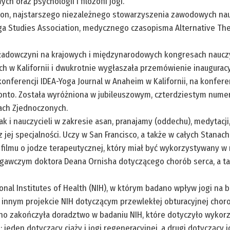
 oraz psychologii i filozofii jogi.
ion, najstarszego niezależnego stowarzyszenia zawodowych nauc
oga Studies Association, medycznego czasopisma Alternative Ther
kładowczyni na krajowych i międzynarodowych kongresach nauczyci
 w Kalifornii i dwukrotnie wygłaszała przemówienie inaugura
onferencji IDEA-Yoga Journal w Anaheim w Kalifornii, na konfere
ronto. Została wyróżniona w jubileuszowym, czterdziestym numer
ach Zjednoczonych.
ak i nauczycieli w zakresie asan, pranajamy (oddechu), medytacji
ej z jej specjalności. Uczy w San Francisco, a także w całych Stan
ą filmu o jodze terapeutycznej, który miał być wykorzystywany w
gawczym doktora Deana Ornisha dotyczącego chorób serca, a tak
ional Institutes of Health (NIH), w którym badano wpływ jogi na 
w innym projekcie NIH dotyczącym przewlekłej obturacyjnej choro
wno zakończyła doradztwo w badaniu NIH, które dotyczyło wykorz
jeden dotyczący ciąży i jogi regeneracyjnej, a drugi dotyczący j