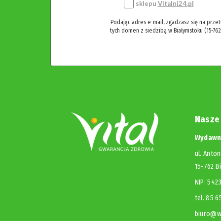
sklepu
Vitalni24.pl
Podając adres e-mail, zgadzasz się na prze
tych domen z siedzibą w Białymstoku (15-762
Nasze
Wydawni
ul. Anton
15-762 B
NIP: 54
tel. 85 
biuro@wy