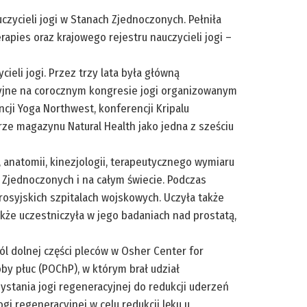
zycieli jogi w Stanach Zjednoczonych. Pełniła
apies oraz krajowego rejestru nauczycieli jogi –
eli jogi. Przez trzy lata była główną
cyjne na corocznym kongresie jogi organizowanym
ncji Yoga Northwest, konferencji Kripalu
ze magazynu Natural Health jako jedna z sześciu
, anatomii, kinezjologii, terapeutycznego wymiaru
ach Zjednoczonych i na całym świecie. Podczas
 rosyjskich szpitalach wojskowych. Uczyła także
że uczestniczyła w jego badaniach nad prostatą,
ból dolnej części pleców w Osher Center for
by płuc (POChP), w którym brał udział
ystania jogi regeneracyjnej do redukcji uderzeń
ogi regeneracyjnej w celu redukcji lęku u