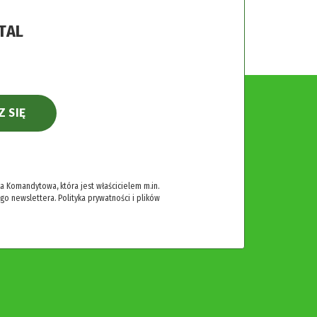
TAL
Z SIĘ
 Komandytowa, która jest właścicielem m.in.
ego newslettera.
Polityka prywatności i plików