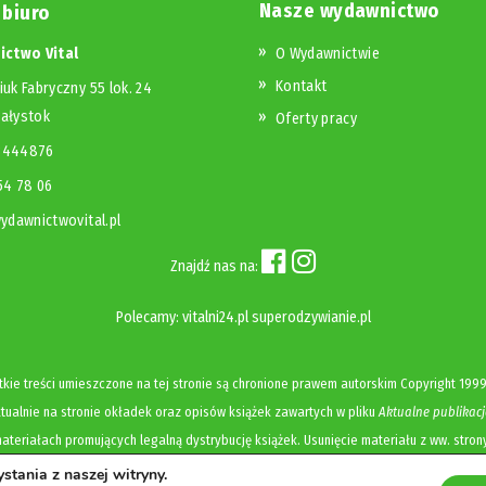
Nasze wydawnictwo
 biuro
ctwo Vital
O Wydawnictwie
Kontakt
iuk Fabryczny 55 lok. 24
iałystok
Oferty pracy
23444876
654 78 06
dawnictwovital.pl
Znajdź nas na:
Polecamy:
vitalni24.pl
superodzywianie.pl
kie treści umieszczone na tej stronie są chronione prawem autorskim
Copyright
1999
ualnie na stronie okładek oraz opisów książek zawartych w pliku
Aktualne publikacj
ateriałach promujących legalną dystrybucję książek. Usunięcie materiału z ww. stron
tania z naszej witryny.
Polityka prywatności i cookies