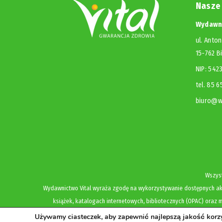
Nasze
Wydawni
ul. Anton
15-762 B
NIP: 54
tel. 85 
biuro@wy
Wszyst
Wydawnictwo Vital wyraża zgodę na wykorzystywanie dostępnych akt
książek, katalogach internetowych, bibliotecznych (OPAC) oraz m
Używamy ciasteczek, aby zapewnić najlepszą jakość korzys