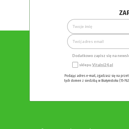
ZA
Dodatkowo zapisz się na newsl
sklepu
Vitalni24.pl
Podając adres e-mail, zgadzasz się na prze
tych domen z siedzibą w Białymstoku (15-762