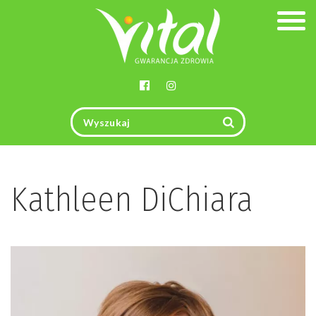
Togg
navig
Kathleen DiChiara