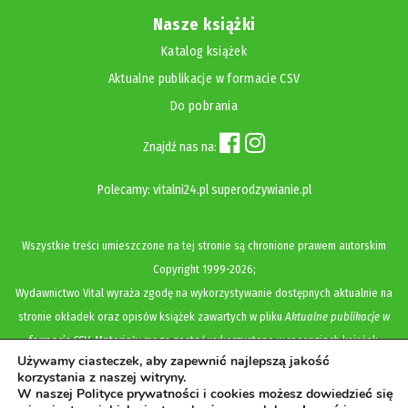
Nasze książki
Katalog książek
Aktualne publikacje w formacie CSV
Do pobrania
Znajdź nas na:
Polecamy:
vitalni24.pl
superodzywianie.pl
Wszystkie treści umieszczone na tej stronie są chronione prawem autorskim
Copyright
1999-2026;
Wydawnictwo Vital wyraża zgodę na wykorzystywanie dostępnych aktualnie na
stronie okładek oraz opisów książek zawartych w pliku
Aktualne publikacje w
formacie CSV
. Materiały mogą zostać wykorzystane w recenzjach książek,
Używamy ciasteczek, aby zapewnić najlepszą jakość
katalogach internetowych, bibliotecznych (OPAC) oraz materiałach promujących
korzystania z naszej witryny.
legalną dystrybucję książek. Usunięcie materiału z ww. strony internetowej,
W naszej Polityce prywatności i cookies możesz dowiedzieć się