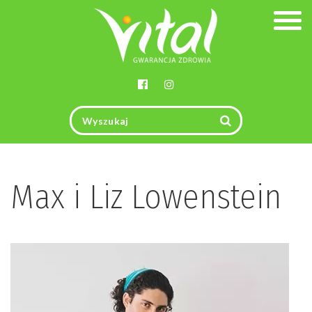
Togg
navig
Max i Liz Lowenstein