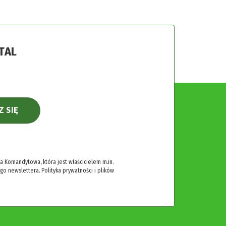
TAL
Z SIĘ
 Komandytowa, która jest właścicielem m.in.
ego newslettera.
Polityka prywatności i plików