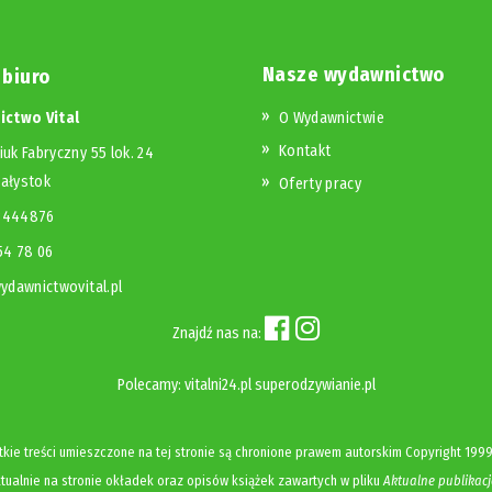
Nasze wydawnictwo
 biuro
ctwo Vital
O Wydawnictwie
Kontakt
iuk Fabryczny 55 lok. 24
iałystok
Oferty pracy
23444876
654 78 06
dawnictwovital.pl
Znajdź nas na:
Polecamy:
vitalni24.pl
superodzywianie.pl
kie treści umieszczone na tej stronie są chronione prawem autorskim
Copyright
1999
ualnie na stronie okładek oraz opisów książek zawartych w pliku
Aktualne publikacj