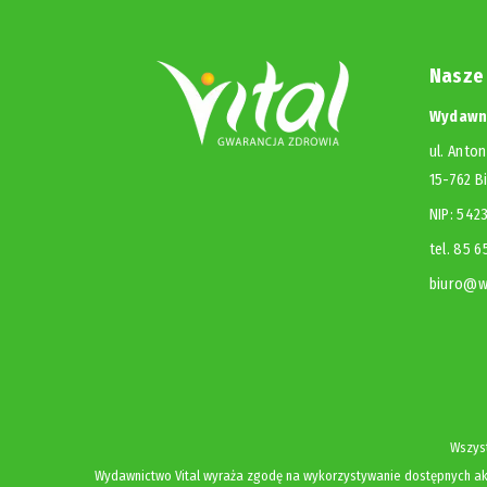
Nasze
Wydawni
ul. Anton
15-762 B
NIP: 54
tel. 85 
biuro@wy
Wszyst
Wydawnictwo Vital wyraża zgodę na wykorzystywanie dostępnych akt