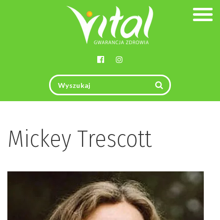
Togg
navig
Mickey Trescott