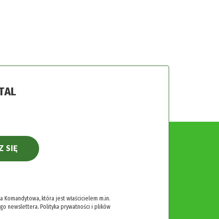
TAL
Z SIĘ
 Komandytowa, która jest właścicielem m.in.
ego newslettera.
Polityka prywatności i plików