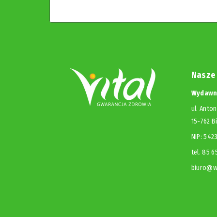
Nasze
Wydawni
ul. Anton
15-762 B
NIP: 54
tel. 85 
biuro@wy