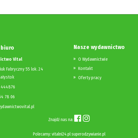
Nasze wydawnictwo
 biuro
ctwo Vital
O Wydawnictwie
Kontakt
iuk Fabryczny 55 lok. 24
iałystok
Oferty pracy
23444876
654 78 06
dawnictwovital.pl
Znajdź nas na:
Polecamy:
vitalni24.pl
superodzywianie.pl