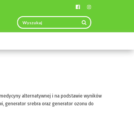
Toggle
navigation
omedycyny alternatywnej i na podstawie wyników
wi, generator srebra oraz generator ozonu do