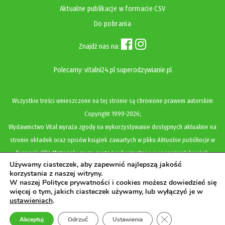
Aktualne publikacje w formacie CSV
Do pobrania
Znajdź nas na:
Polecamy:
vitalni24.pl
superodzywianie.pl
Wszystkie treści umieszczone na tej stronie są chronione prawem autorskim
Copyright
1999-2026;
Wydawnictwo Vital wyraża zgodę na wykorzystywanie dostępnych aktualnie na
stronie okładek oraz opisów książek zawartych w pliku
Aktualne publikacje w
formacie CSV
. Materiały mogą zostać wykorzystane w recenzjach książek,
Używamy ciasteczek, aby zapewnić najlepszą jakość
katalogach internetowych, bibliotecznych (OPAC) oraz materiałach promujących
korzystania z naszej witryny.
legalną dystrybucję książek. Usunięcie materiału z ww. strony internetowej,
W naszej Polityce prywatności i cookies możesz dowiedzieć się
więcej o tym, jakich ciasteczek używamy, lub wyłączyć je w
równoznaczne jest z cofnięciem udzielonej zgody.
ustawieniach
.
Polityka prywatności i cookies
Zamknij panel pow
Akceptuj
Odrzuć
Ustawienia