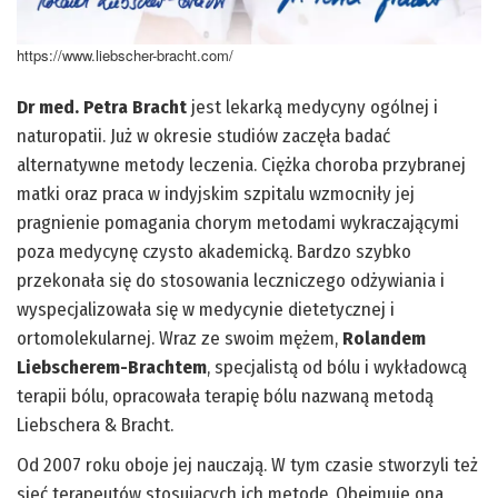
https://www.liebscher-bracht.com/
Dr med. Petra Bracht
jest lekarką medycyny ogólnej i
naturopatii. Już w okresie studiów zaczęła badać
alternatywne metody leczenia. Ciężka choroba przybranej
matki oraz praca w indyjskim szpitalu wzmocniły jej
pragnienie pomagania chorym metodami wykraczającymi
poza medycynę czysto akademicką. Bardzo szybko
przekonała się do stosowania leczniczego odżywiania i
wyspecjalizowała się w medycynie dietetycznej i
ortomolekularnej. Wraz ze swoim mężem,
Rolandem
Liebscherem-Brachtem
, specjalistą od bólu i wykładowcą
terapii bólu, opracowała terapię bólu nazwaną metodą
Liebschera & Bracht.
Od 2007 roku oboje jej nauczają. W tym czasie stworzyli też
sieć terapeutów stosujących ich metodę. Obejmuje ona