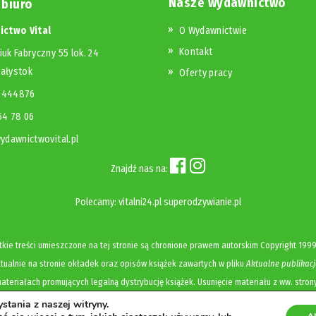
Nasze wydawnictwo
 biuro
ctwo Vital
O Wydawnictwie
Kontakt
iuk Fabryczny 55 lok. 24
iałystok
Oferty pracy
23444876
654 78 06
dawnictwovital.pl
Znajdź nas na:
Polecamy:
vitalni24.pl
superodzywianie.pl
kie treści umieszczone na tej stronie są chronione prawem autorskim
Copyright
1999
ualnie na stronie okładek oraz opisów książek zawartych w pliku
Aktualne publikacj
ateriałach promujących legalną dystrybucję książek. Usunięcie materiału z ww. stron
tania z naszej witryny.
Polityka prywatności i cookies