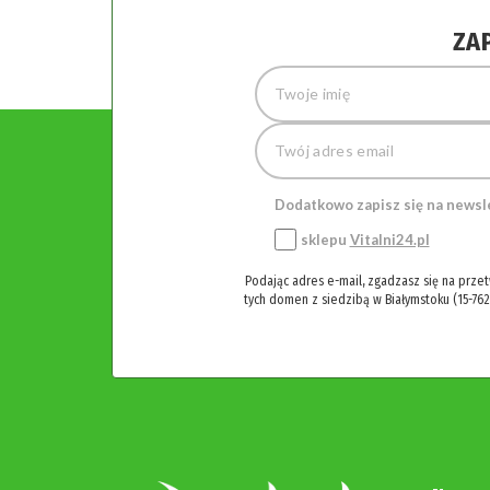
ZA
Dodatkowo zapisz się na newsl
sklepu
Vitalni24.pl
Podając adres e-mail, zgadzasz się na prze
tych domen z siedzibą w Białymstoku (15-762