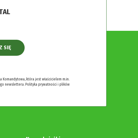
TAL
Z SIĘ
 Komandytowa, która jest właścicielem m.in.
ego newslettera.
Polityka prywatności i plików