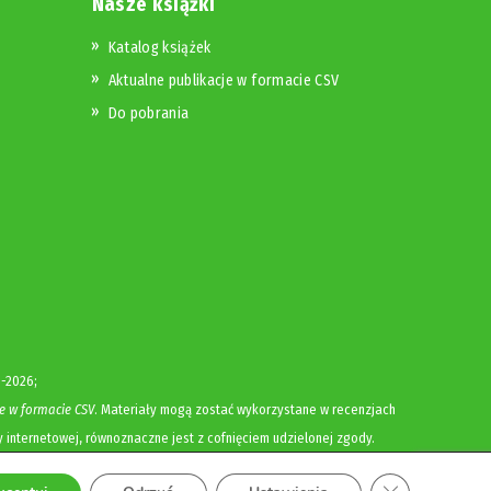
Nasze książki
Katalog książek
Aktualne publikacje w formacie CSV
Do pobrania
-2026;
e w formacie CSV
. Materiały mogą zostać wykorzystane w recenzjach
y internetowej, równoznaczne jest z cofnięciem udzielonej zgody.
Zamknij panel