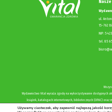
Nasze
Wydawni
ul. Anton
15-762 B
NIP: 54
tel. 85 
biuro@wy
Wszyst
Wydawnictwo Vital wyraża zgodę na wykorzystywanie dostępnych akt
książek, katalogach internetowych, bibliotecznych (OPAC) oraz m
Używamy ciasteczek, aby zapewnić najlepszą jakość korzys