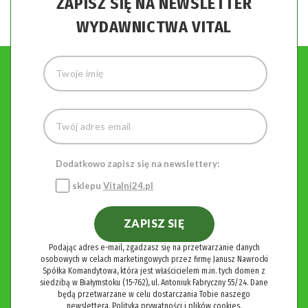
ZAPISZ SIĘ NA NEWSLETTER
WYDAWNICTWA VITAL
Dodatkowo zapisz się na newslettery:
sklepu
Vitalni24.pl
ZAPISZ SIĘ
Podając adres e-mail, zgadzasz się na przetwarzanie danych
osobowych w celach marketingowych przez firmę Janusz Nawrocki
Spółka Komandytowa, która jest właścicielem m.in. tych domen z
siedzibą w Białymstoku (15-762), ul. Antoniuk Fabryczny 55/24. Dane
będą przetwarzane w celu dostarczania Tobie naszego
newslettera.
Polityka prywatności i plików cookies.