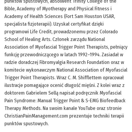
punktów spustowych, absolwent Trinity College of the
Bible, Academy of Myotherapy and Physical Fitness i
Academy of Health Sciences (Fort Sam Houston USAR,
specjalista fizjoterapii). Uzyskał certyfikat dzięki
programowi Life Credit, prowadzonemu przez Colorado
School of Healing Arts. Członek zarządu National
Association of Myofascial Trigger Point Therapists, pełniący
funkcję przewodniczącego w latach 1992–1994. Zasiadał w
radzie doradczej Fibromyalgia Research Foundation oraz w
komitecie wykonawczym National Association of Myofascial
Trigger Point Therapists. Wraz C. M. Shifflettem opracował
ilustracje pomagające ocenić długość mięśni. Z kolei wraz z
doktorem Gabrielem Sellą napisał podręcznik Myofascial
Pain Syndrome: Manual Trigger Point & S-EMG Biofeedback
Therapy Methods. Na swoim kanale YouTube oraz stronie
ChristianPainManagement.com prezentuje techniki terapii
punktów spustowych.