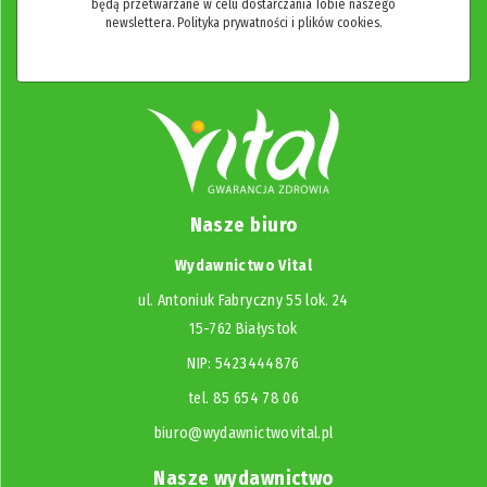
będą przetwarzane w celu dostarczania Tobie naszego
newslettera.
Polityka prywatności i plików cookies.
Nasze biuro
Wydawnictwo Vital
ul. Antoniuk Fabryczny 55 lok. 24
15-762 Białystok
NIP: 5423444876
tel. 85 654 78 06
biuro@wydawnictwovital.pl
Nasze wydawnictwo