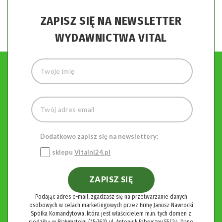
ZAPISZ SIĘ NA NEWSLETTER
WYDAWNICTWA VITAL
Dodatkowo zapisz się na newslettery:
sklepu
Vitalni24.pl
ZAPISZ SIĘ
Podając adres e-mail, zgadzasz się na przetwarzanie danych
osobowych w celach marketingowych przez firmę Janusz Nawrocki
Spółka Komandytowa, która jest właścicielem m.in. tych domen z
siedzibą w Białymstoku (15-762), ul. Antoniuk Fabryczny 55/24. Dane