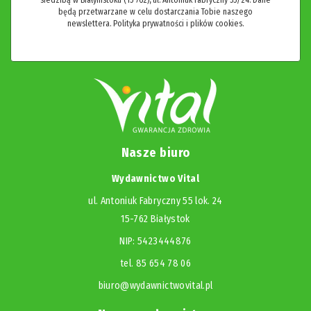
będą przetwarzane w celu dostarczania Tobie naszego
newslettera.
Polityka prywatności i plików cookies.
Nasze biuro
Wydawnictwo Vital
ul. Antoniuk Fabryczny 55 lok. 24
15-762 Białystok
NIP: 5423444876
tel. 85 654 78 06
biuro@wydawnictwovital.pl