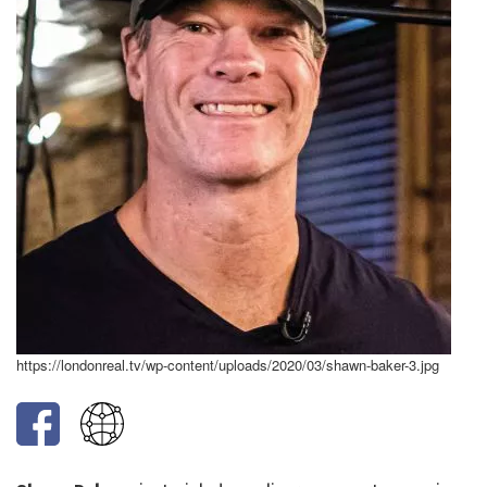
https://londonreal.tv/wp-content/uploads/2020/03/shawn-baker-3.jpg