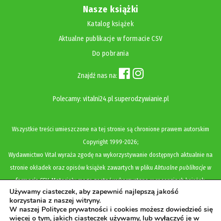
Nasze książki
Katalog książek
Aktualne publikacje w formacie CSV
Do pobrania
Znajdź nas na:
Polecamy:
vitalni24.pl
superodzywianie.pl
Wszystkie treści umieszczone na tej stronie są chronione prawem autorskim
Copyright
1999-2026;
Wydawnictwo Vital wyraża zgodę na wykorzystywanie dostępnych aktualnie na
stronie okładek oraz opisów książek zawartych w pliku
Aktualne publikacje w
formacie CSV
. Materiały mogą zostać wykorzystane w recenzjach książek,
Używamy ciasteczek, aby zapewnić najlepszą jakość
katalogach internetowych, bibliotecznych (OPAC) oraz materiałach promujących
korzystania z naszej witryny.
legalną dystrybucję książek. Usunięcie materiału z ww. strony internetowej,
W naszej Polityce prywatności i cookies możesz dowiedzieć się
więcej o tym, jakich ciasteczek używamy, lub wyłączyć je w
równoznaczne jest z cofnięciem udzielonej zgody.