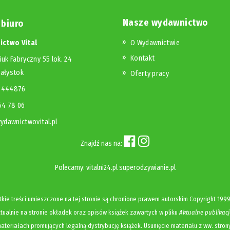
Nasze wydawnictwo
 biuro
ctwo Vital
O Wydawnictwie
Kontakt
iuk Fabryczny 55 lok. 24
iałystok
Oferty pracy
23444876
654 78 06
dawnictwovital.pl
Znajdź nas na:
Polecamy:
vitalni24.pl
superodzywianie.pl
kie treści umieszczone na tej stronie są chronione prawem autorskim
Copyright
1999
ualnie na stronie okładek oraz opisów książek zawartych w pliku
Aktualne publikacj
ateriałach promujących legalną dystrybucję książek. Usunięcie materiału z ww. stron