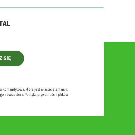
TAL
Z SIĘ
 Komandytowa, która jest właścicielem m.in.
ego newslettera.
Polityka prywatności i plików