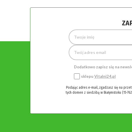
ZA
Dodatkowo zapisz się na newsl
sklepu
Vitalni24.pl
Podając adres e-mail, zgadzasz się na prze
tych domen z siedzibą w Białymstoku (15-762